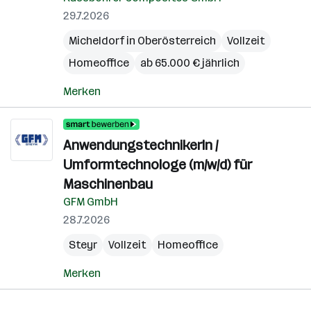
29.7.2026
Micheldorf in Oberösterreich
Vollzeit
Homeoffice
ab 65.000 € jährlich
Merken
AnwendungstechnikerIn /
Umformtechnologe (m/w/d) für
Maschinenbau
GFM GmbH
28.7.2026
Steyr
Vollzeit
Homeoffice
Merken