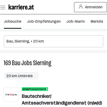
Zum
Anmelden
Seiteninhalt
springen
Jobsuche
Job-Empfehlungen
Job-Alarm
Merkliste
169
Bau
Jobs
Sierning
169
Bau
Jobs
20 km Umkreis
in
Sierning
Bautechniker/
Amtssachverständigendienst (m/w/d)