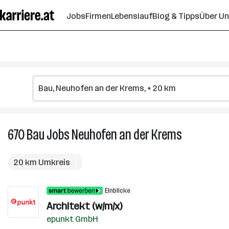
Zum
Jobs
Firmen
Lebenslauf
Blog & Tipps
Über U
Seiteninhalt
springen
670
Bau
Jobs
Neuhofen an der Krems
670
Bau
Jobs
20 km Umkreis
in
Neuhofen
Einblicke
an
Architekt (w/m/x)
der
Krems
epunkt GmbH