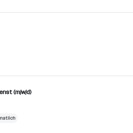
nst (m/w/d)
onatlich