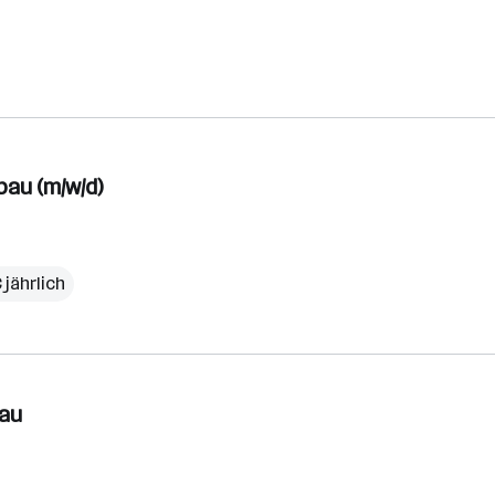
bau (m/w/d)
 jährlich
bau