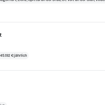
t
45.192 € jährlich