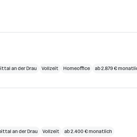
ittal an der Drau
Vollzeit
Homeoffice
ab 2.879 € monatli
ittal an der Drau
Vollzeit
ab 2.400 € monatlich