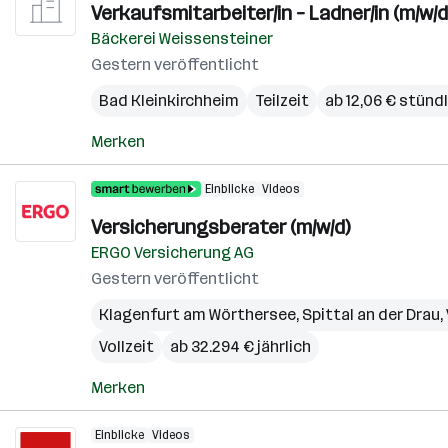
Verkaufsmitarbeiter/in – Ladner/in (m/w/d
Bäckerei Weissensteiner
Gestern veröffentlicht
Bad Kleinkirchheim
Teilzeit
ab 12,06 € stünd
Merken
Einblicke
Videos
Versicherungsberater (m/w/d)
ERGO Versicherung AG
Gestern veröffentlicht
Klagenfurt am Wörthersee
,
Spittal an der Drau
,
Vollzeit
ab 32.294 € jährlich
Merken
Einblicke
Videos