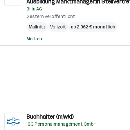
Ausbildung Marktmanager:in Stellvertr
Billa AG
Gestern veröffentlicht
Mallnitz
Vollzeit
ab 2.362 € monatlich
Merken
Buchhalter (m/w/d)
ISG Personalmanagement GmbH