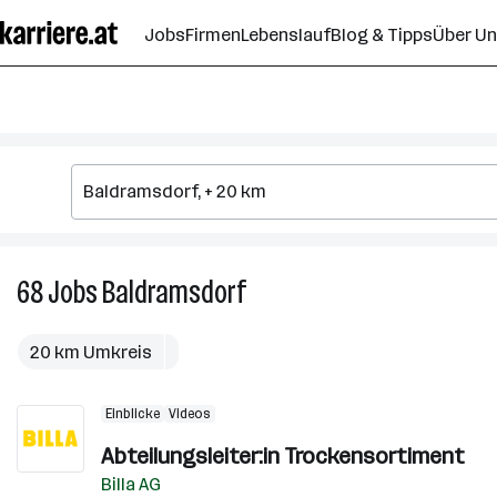
Zum
Jobs
Firmen
Lebenslauf
Blog & Tipps
Über U
Seiteninhalt
springen
68
Jobs
Baldramsdorf
68
Jobs
in
20 km Umkreis
Baldramsdorf
Einblicke
Videos
Abteilungsleiter:in Trockensortiment
Billa AG