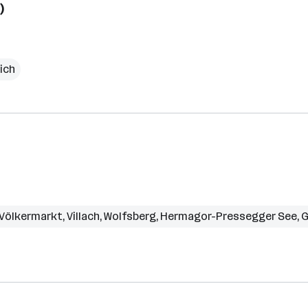
)
lich
Völkermarkt
,
Villach
,
Wolfsberg
,
Hermagor-Pressegger See
,
G