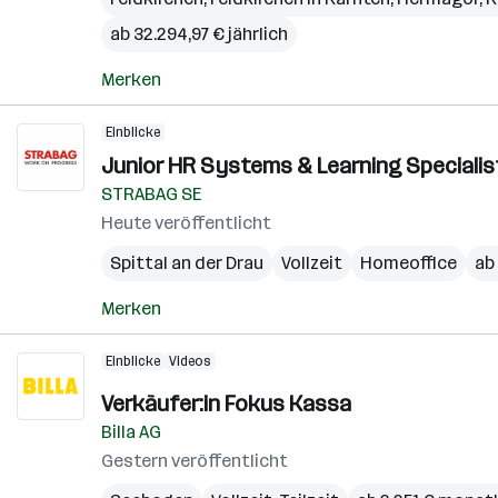
ab 32.294,97 € jährlich
Merken
Einblicke
Junior HR Systems & Learning Specialis
STRABAG SE
Heute veröffentlicht
Spittal an der Drau
Vollzeit
Homeoffice
ab 
Merken
Einblicke
Videos
Verkäufer:in Fokus Kassa
Billa AG
Gestern veröffentlicht