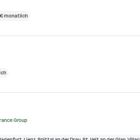
 € monatlich
ich
rance Group
lagenfurt
,
Lienz
,
Spittal an der Drau
,
St. Veit an der Glan
,
Villa