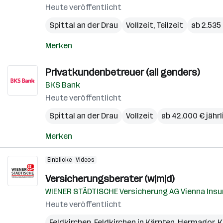
Heute veröffentlicht
Spittal an der Drau
Vollzeit, Teilzeit
ab 2.535
Merken
Privatkundenbetreuer (all genders)
BKS Bank
Heute veröffentlicht
Spittal an der Drau
Vollzeit
ab 42.000 € jährl
Merken
Einblicke
Videos
Versicherungsberater (w|m|d)
WIENER STÄDTISCHE Versicherung AG Vienna Insu
Heute veröffentlicht
Feldkirchen
,
Feldkirchen in Kärnten
,
Hermagor
,
K