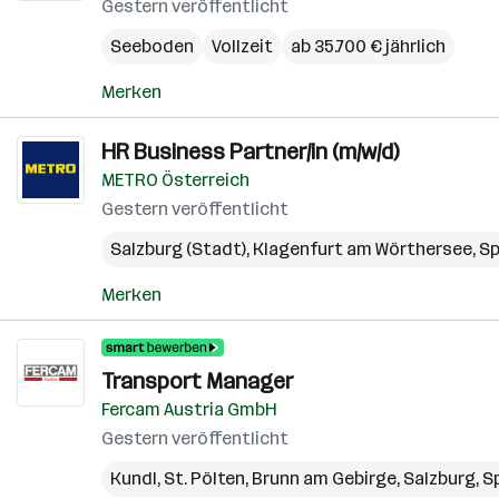
Gestern veröffentlicht
Seeboden
Vollzeit
ab 35.700 € jährlich
Merken
HR Business Partner/in (m/w/d)
METRO Österreich
Gestern veröffentlicht
Salzburg (Stadt)
,
Klagenfurt am Wörthersee
,
Sp
Merken
Transport Manager
Fercam Austria GmbH
Gestern veröffentlicht
Kundl
,
St. Pölten
,
Brunn am Gebirge
,
Salzburg
,
Sp