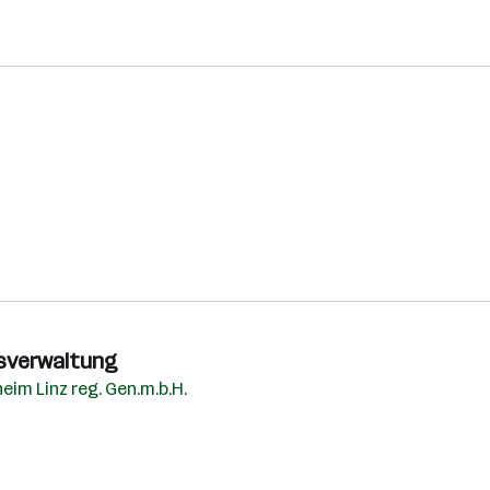
usverwaltung
m Linz reg. Gen.m.b.H.