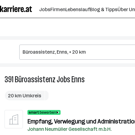
Zum
Jobs
Firmen
Lebenslauf
Blog & Tipps
Über U
Seiteninhalt
springen
391
Büroassistenz
Jobs
Enns
391
Büroassistenz
Jobs
20 km Umkreis
in
Enns
Empfang, Verwiegung und Administratio
Johann Neumüller Gesellschaft m.b.H.