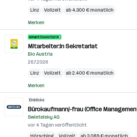
Linz
Vollzeit
ab 4.300 € monatlich
Merken
Mitarbeiter:in Sekretariat
Bio Austria
26.7.2026
Linz
Vollzeit
ab 2.400 € monatlich
Merken
Einblicke
Bürokaufmann/-frau (Office Managemen
Swietelsky AG
vor 4 Tagen veröffentlicht
Hörsching
Vollzeit
ab 3.089 € monatlich