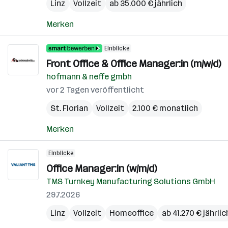
Linz
Vollzeit
ab 35.000 € jährlich
Merken
Einblicke
Front Office & Office Manager:in (m/w/d)
hofmann & neffe gmbh
vor 2 Tagen veröffentlicht
St. Florian
Vollzeit
2.100 € monatlich
Merken
Einblicke
Office Manager:in (w/m/d)
TMS Turnkey Manufacturing Solutions GmbH
29.7.2026
Linz
Vollzeit
Homeoffice
ab 41.270 € jährlic