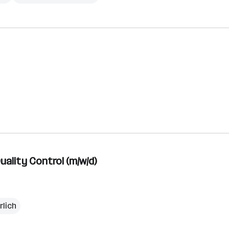
uality Control (m/w/d)
rlich