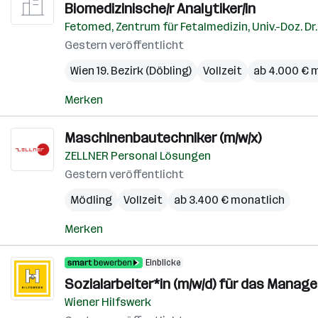
Biomedizinische/r Analytiker/in
Fetomed, Zentrum für Fetalmedizin, Univ.-Doz. Dr.
Gestern veröffentlicht
Wien 19. Bezirk (Döbling)
Vollzeit
ab 4.000 € 
Merken
Maschinenbautechniker (m/w/x)
ZELLNER Personal Lösungen
Gestern veröffentlicht
Mödling
Vollzeit
ab 3.400 € monatlich
Merken
Einblicke
Sozialarbeiter*in (m/w/d) für das Man
Wiener Hilfswerk