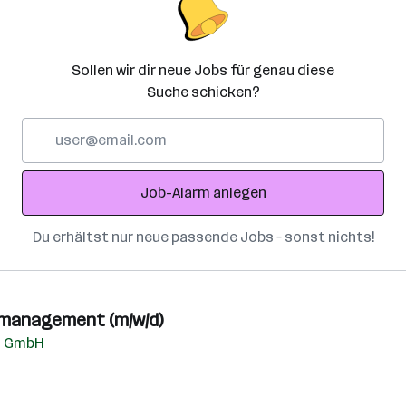
Sollen wir dir neue Jobs für genau diese
Suche schicken?
E-
Mail-
Adresse
Job-Alarm anlegen
Du erhältst nur neue passende Jobs – sonst nichts!
smanagement (m/w/d)
bs GmbH