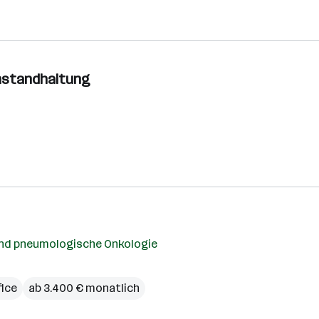
Instandhaltung
 und pneumologische Onkologie
ice
ab 3.400 € monatlich