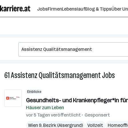
Zum
Jobs
Firmen
Lebenslauf
Blog & Tipps
Über U
Seiteninhalt
springen
61
Assistenz Qualitätsmanagement
Jobs
61
Assis
Quali
Einblicke
Jobs
Gesundheits- und Krankenpfleger*in f
Häuser zum Leben
vor 5 Tagen veröffentlicht
Gesponsert
Wien 9. Bezirk (Alsergrund)
Vollzeit
Homeoffi