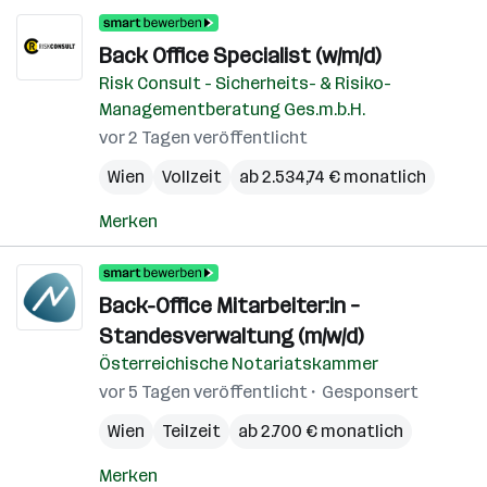
Back Office Specialist (w/m/d)
Risk Consult - Sicherheits- & Risiko-
Managementberatung Ges.m.b.H.
vor 2 Tagen veröffentlicht
Wien
Vollzeit
ab 2.534,74 € monatlich
Merken
Back-Office Mitarbeiter:in –
Standesverwaltung (m/w/d)
Österreichische Notariatskammer
vor 5 Tagen veröffentlicht
Gesponsert
Wien
Teilzeit
ab 2.700 € monatlich
Merken