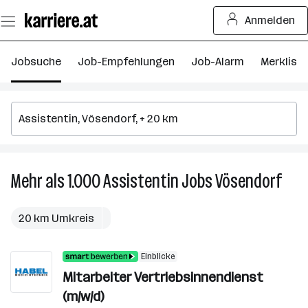
Zum
Anmelden
Seiteninhalt
springen
Jobsuche
Job-Empfehlungen
Job-Alarm
Merkliste
Mehr als 1.000
Assistentin
Jobs
Vösendorf
Mehr
als
1.000
20 km Umkreis
Assi
Jobs
Einblicke
in
Mitarbeiter Vertriebsinnendienst
Vöse
(m/w/d)