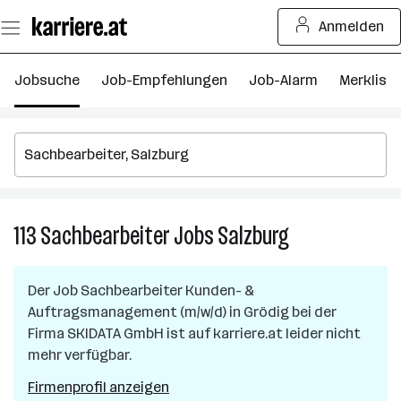
Zum
Anmelden
Seiteninhalt
springen
Jobsuche
Job-Empfehlungen
Job-Alarm
Merkliste
113
Sachbearbeiter
Jobs
Salzburg
113
Sachbearbeiter
Jobs
Der Job
Sachbearbeiter Kunden- &
in
Auftragsmanagement (m/w/d)
in
Grödig
bei der
Salzburg
Firma
SKIDATA GmbH
ist auf karriere.at leider nicht
mehr verfügbar.
Firmenprofil anzeigen