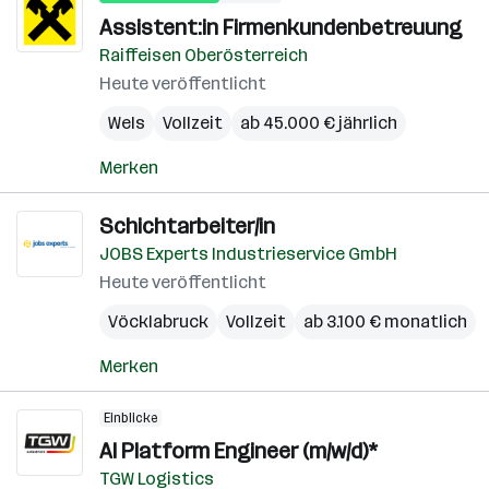
Assistent:in Firmenkundenbetreuung
Raiffeisen Oberösterreich
Heute veröffentlicht
Wels
Vollzeit
ab 45.000 € jährlich
Merken
Schichtarbeiter/in
JOBS Experts Industrieservice GmbH
Heute veröffentlicht
Vöcklabruck
Vollzeit
ab 3.100 € monatlich
Merken
Einblicke
AI Platform Engineer (m/w/d)*
TGW Logistics