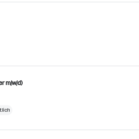
er m/w/d)
tlich