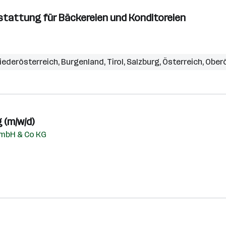
stattung für Bäckereien und Konditoreien
iederösterreich
,
Burgenland
,
Tirol
,
Salzburg
,
Österreich
,
Oberö
 (m/w/d)
 mbH & Co KG