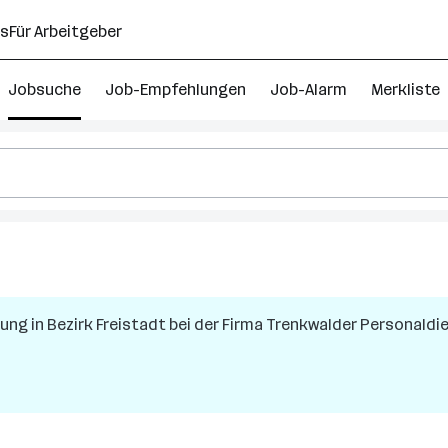
ns
Für Arbeitgeber
Jobsuche
Job-Empfehlungen
Job-Alarm
Merkliste
rung
in
Bezirk Freistadt
bei der Firma
Trenkwalder Personald
h