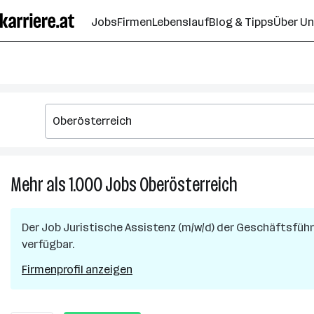
Zum
Jobs
Firmen
Lebenslauf
Blog & Tipps
Über U
Seiteninhalt
springen
Mehr als 1.000
Jobs
Oberösterreich
Mehr
als
1.000
Der Job
Juristische Assistenz (m/w/d) der Geschäftsfüh
Jobs
verfügbar.
in
Oberösterreic
Firmenprofil anzeigen