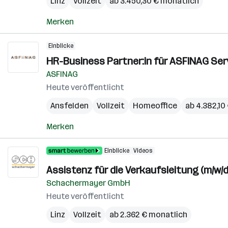
Linz
Vollzeit
ab 3.450,30 € monatlich
Merken
Einblicke
HR-Business Partner:in für ASFINAG Ser
ASFINAG
Heute veröffentlicht
Ansfelden
Vollzeit
Homeoffice
ab 4.382,10
Merken
Einblicke
Videos
Assistenz für die Verkaufsleitung (m/w/d
Schachermayer GmbH
Heute veröffentlicht
Linz
Vollzeit
ab 2.362 € monatlich