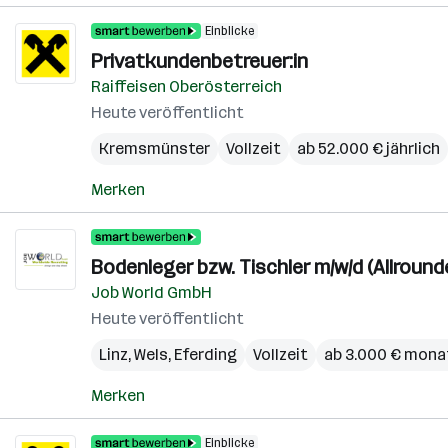
Einblicke
Privatkundenbetreuer:in
Raiffeisen Oberösterreich
Heute veröffentlicht
Kremsmünster
Vollzeit
ab 52.000 € jährlich
Merken
Bodenleger bzw. Tischler m/w/d (Allround
Job World GmbH
Heute veröffentlicht
Linz
,
Wels
,
Eferding
Vollzeit
ab 3.000 € mona
Merken
Einblicke