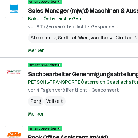
Sales Manager (m/w/d) Maschinen & Aus
Bäko - Österreich e.Gen.
vor 3 Tagen veröffentlicht
Gesponsert
Steiermark
,
Südtirol
,
Wien
,
Voralberg
,
Kärnten
,
N
Merken
Sachbearbeiter Genehmigungsabteilung
PETSCHL-TRANSPORTE Österreich Gesellschaft
vor 4 Tagen veröffentlicht
Gesponsert
Perg
Vollzeit
Merken
Back Office Assistenz (m/w/d)