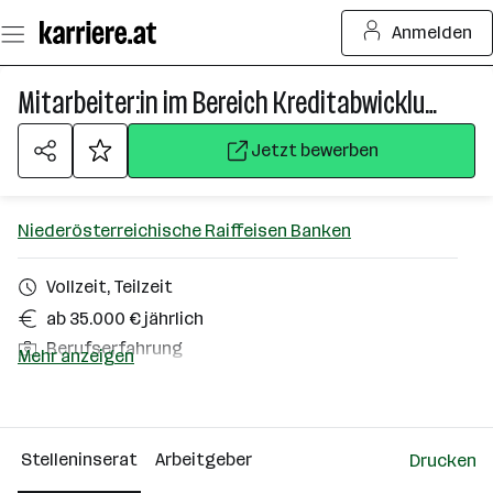
Zum
Anmelden
Seiteninhalt
springen
Mitarbeiter:in im Bereich Kreditabwicklung (m/w/d)
Jetzt bewerben
Niederösterreichische Raiffeisen Banken
Vollzeit, Teilzeit
ab 35.000 € jährlich
Berufserfahrung
Mehr anzeigen
Loosdorf
Über das Unternehmen
Stelleninserat
Arbeitgeber
Drucken
501+ Mitarbeiter*innen