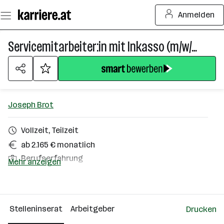
Zum
Anmelden
Seiteninhalt
springen
Servicemitarbeiter:in mit Inkasso (m/w/d)
Joseph Brot
Vollzeit, Teilzeit
ab 2.165 € monatlich
Berufserfahrung
Mehr anzeigen
Wien
Über das Unternehmen
Stelleninserat
Arbeitgeber
Drucken
101 - 500 Mitarbeiter*innen