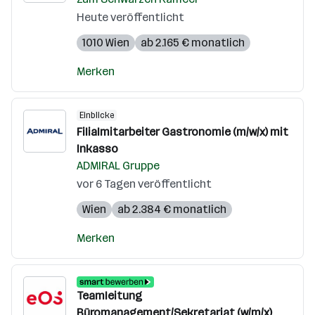
Heute veröffentlicht
1010 Wien
ab 2.165 € monatlich
Merken
Einblicke
Filialmitarbeiter Gastronomie (m/w/x) mit
Inkasso
ADMIRAL Gruppe
vor 6 Tagen veröffentlicht
Wien
ab 2.384 € monatlich
Merken
Teamleitung
Büromanagement/Sekretariat (w/m/x)