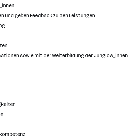
w_innen
en und geben Feedback zu den Leistungen
ing
äten
mationen sowie mit der Weiterbildung der Junglöw_innen
gkeiten
en
nskompetenz