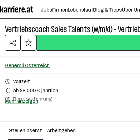
Zum
Jobs
Firmen
Lebenslauf
Blog & Tipps
Über U
Seiteninhalt
springen
Vertriebscoach Sales Talents (w/m/d) - Vertri
Generali Österreich
Vollzeit
ab 38.000 € jährlich
Berufserfahrung
Mehr anzeigen
Oberwart
Über das Unternehmen
Stelleninserat
Arbeitgeber
2501 - 10000 Mitarbeiter*innen