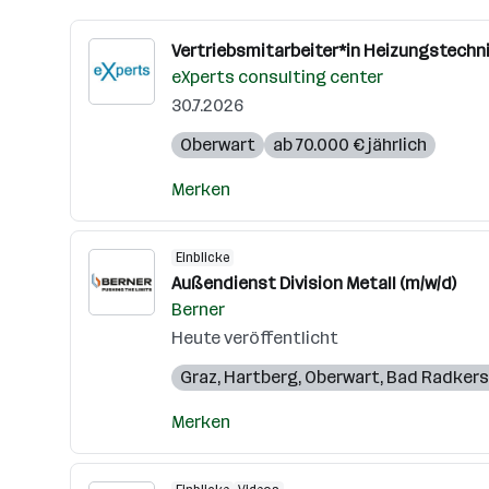
Vertriebsmitarbeiter*in Heizungstechn
eXperts consulting center
30.7.2026
Oberwart
ab 70.000 € jährlich
Merken
Einblicke
Außendienst Division Metall (m/w/d)
Berner
Heute veröffentlicht
Graz
,
Hartberg
,
Oberwart
,
Bad Radkers
Merken