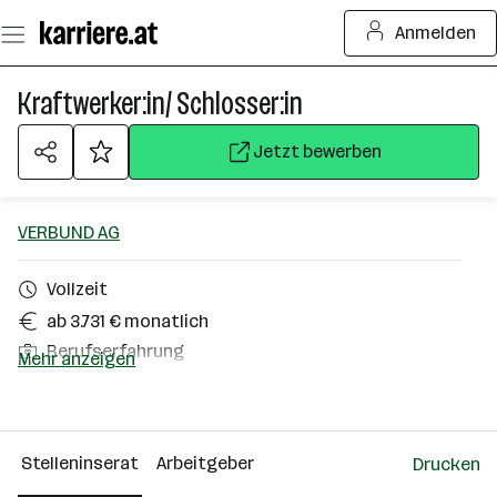
Zum
Anmelden
Seiteninhalt
springen
Kraftwerker:in/ Schlosser:in
Jetzt bewerben
VERBUND AG
Vollzeit
ab 3.731 € monatlich
Berufserfahrung
Mehr anzeigen
Ebbs, Oberaudorf
Über das Unternehmen
Stelleninserat
Arbeitgeber
Drucken
2501 - 10000 Mitarbeiter*innen