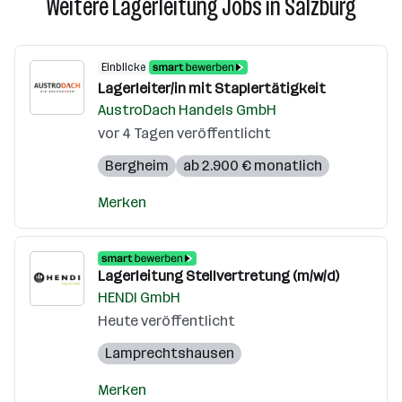
Weitere Lagerleitung Jobs in Salzburg
Einblicke
Lagerleiter/in mit Staplertätigkeit
AustroDach Handels GmbH
vor 4 Tagen veröffentlicht
Bergheim
ab 2.900 € monatlich
Merken
Lagerleitung Stellvertretung (m/w/d)
HENDI GmbH
Heute veröffentlicht
Lamprechtshausen
Merken