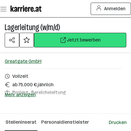
Zum
Anmelden
Seiteninhalt
springen
Lagerleitung (w/m/d)
Jetzt bewerben
Greatgate GmbH
Vollzeit
ab 75.000 € jährlich
Projekt-, Bereichsleitung
Mehr anzeigen
Salzburg
Über das Unternehmen
Stelleninserat
Personaldienstleister
Drucken
Linz