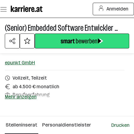
Zum
Anmelden
Seiteninhalt
springen
(Senior) Embedded Software Entwickler (w/m/x)
epunkt GmbH
Vollzeit, Teilzeit
ab 4.500 € monatlich
Berufserfahrung
Mehr anzeigen
Sankt Valentin
Über das Unternehmen
Stelleninserat
Personaldienstleister
Drucken
Linz