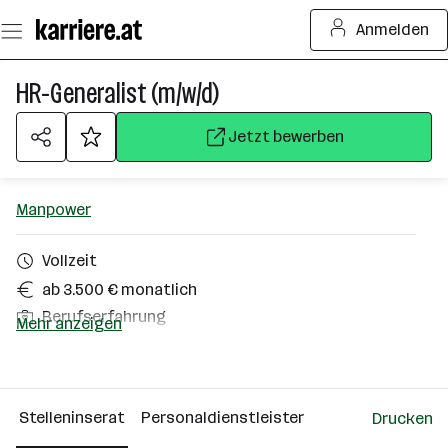
Zum
Anmelden
Seiteninhalt
springen
HR-Generalist (m/w/d)
Jetzt bewerben
Manpower
Vollzeit
ab 3.500 € monatlich
Berufserfahrung
Mehr anzeigen
Homeoffice möglich
Osttirol
Stelleninserat
Personaldienstleister
Drucken
Über das Unternehmen