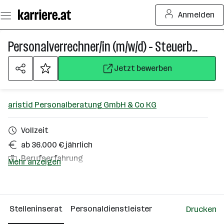
Zum
Anmelden
Seiteninhalt
springen
Personalverrechner/in (m/w/d) - Steuerberatungskanzlei
Jetzt bewerben
aristid Personalberatung GmbH & Co KG
Vollzeit
ab 36.000 € jährlich
Berufserfahrung
Mehr anzeigen
Homeoffice möglich
Innsbruck
Stelleninserat
Personaldienstleister
Drucken
Über das Unternehmen