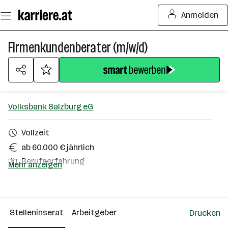
Zum
Anmelden
Seiteninhalt
springen
Firmenkundenberater (m/w/d)
Volksbank Salzburg eG
Vollzeit
ab 60.000 € jährlich
Berufserfahrung
Mehr anzeigen
Altenmarkt im Pongau
Über das Unternehmen
Stelleninserat
Arbeitgeber
Drucken
101 - 500 Mitarbeiter*innen