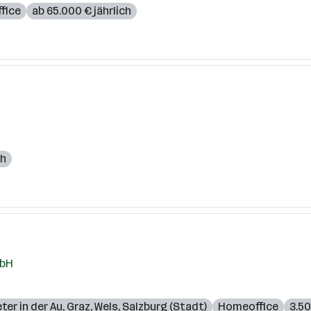
fice
ab 65.000 € jährlich
ch
mbH
eter in der Au
,
Graz
,
Wels
,
Salzburg (Stadt)
Homeoffice
3.50