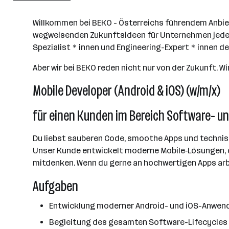
Wien
Willkommen bei BEKO - Österreichs führendem Anbiet
wegweisenden Zukunftsideen für Unternehmen jeder
Spezialist＊innen und Engineering-Expert＊innen denken
Aber wir bei BEKO reden nicht nur von der Zukunft. Wir
Mobile Developer (Android & iOS) (w/m/x)
für einen Kunden im Bereich Software- u
Du liebst sauberen Code, smoothe Apps und techni
Unser Kunde entwickelt moderne Mobile‑Lösungen, die
mitdenken. Wenn du gerne an hochwertigen Apps arbei
Aufgaben
Entwicklung moderner Android- und iOS-Anwend
Begleitung des gesamten Software-Lifecycles v