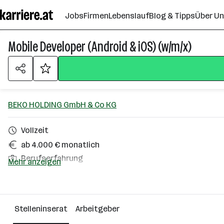
Zum
Jobs
Firmen
Lebenslauf
Blog & Tipps
Über U
Seiteninhalt
springen
Mobile Developer (Android & iOS) (w/m/x)
BEKO HOLDING GmbH & Co KG
Vollzeit
ab 4.000 € monatlich
Berufserfahrung
Mehr anzeigen
Freistadt Umgebung, Wien
Über das Unternehmen
Stelleninserat
Arbeitgeber
101 - 500 Mitarbeiter*innen