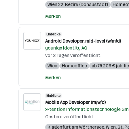
Wien 22. Bezirk (Donaustadt)
Homeof
Merken
Einblicke
Android Developer, mid-level (w/m/d)
youniqx Identity AG
vor 3 Tagen veröffentlicht
Wien
Homeoffice
ab 75.206 € jährli
Merken
Einblicke
Mobile App Developer (m/w/d)
x-tention Informationstechnologie G
Gestern veröffentlicht
Klagenfurt am Wörthersee
,
Wien
,
St. P