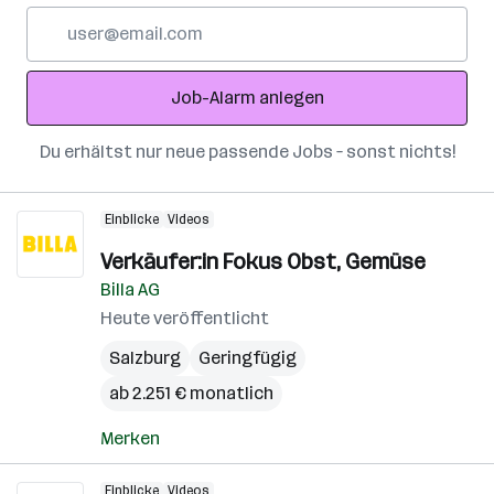
E-
Mail-
Adresse
Job-Alarm anlegen
Du erhältst nur neue passende Jobs – sonst nichts!
Einblicke
Videos
Verkäufer:in Fokus Obst, Gemüse
Billa AG
Heute veröffentlicht
Salzburg
Geringfügig
ab 2.251 € monatlich
Merken
Einblicke
Videos