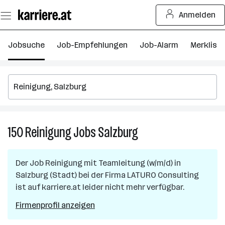
Zum
Anmelden
Seiteninhalt
springen
Jobsuche
Job-Empfehlungen
Job-Alarm
Merkliste
150
Reinigung
Jobs
Salzburg
150
Reinigung
Jobs
Der Job
Reinigung mit Teamleitung (w/m/d)
in
in
Salzburg (Stadt)
bei der Firma
LATURO Consulting
Salzburg
ist auf karriere.at leider nicht mehr verfügbar.
Firmenprofil anzeigen