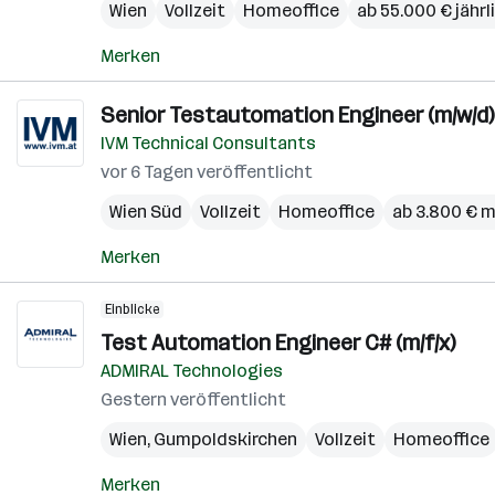
Wien
Vollzeit
Homeoffice
ab 55.000 € jährl
Merken
Senior Testautomation Engineer (m/w/d)
IVM Technical Consultants
vor 6 Tagen veröffentlicht
Wien Süd
Vollzeit
Homeoffice
ab 3.800 € 
Merken
Einblicke
Test Automation Engineer C# (m/f/x)
ADMIRAL Technologies
Gestern veröffentlicht
Wien
,
Gumpoldskirchen
Vollzeit
Homeoffice
Merken