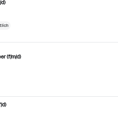
/d)
tlich
r (f/m/d)
/d)