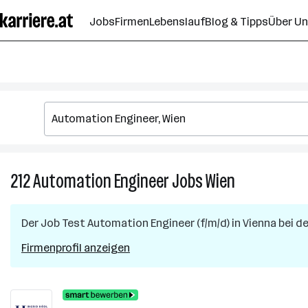
Zum
Jobs
Firmen
Lebenslauf
Blog & Tipps
Über U
Seiteninhalt
springen
212
Automation Engineer
Jobs
Wien
212
Automation
Engineer
Der Job
Test Automation Engineer (f/m/d)
in
Vienna
bei d
Jobs
in
Firmenprofil anzeigen
Wien