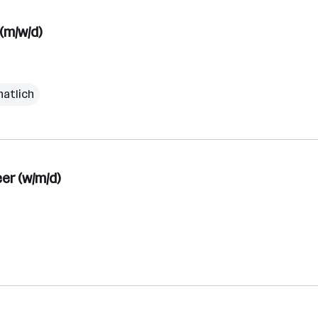
(m/w/d)
natlich
er (w/m/d)