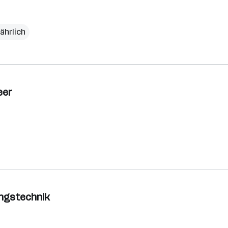
ährlich
eer
ungstechnik