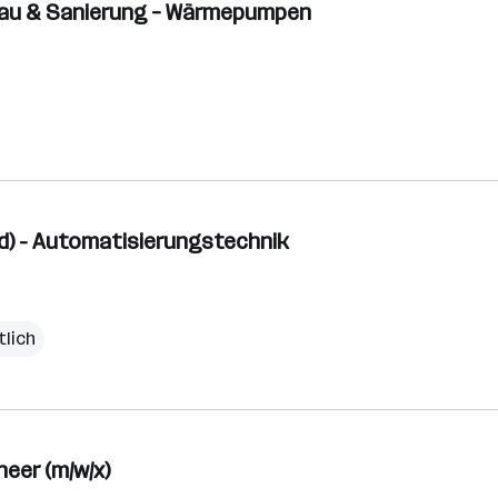
nbau & Sanierung – Wärmepumpen
/d) - Automatisierungstechnik
tlich
eer (m/w/x)