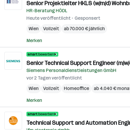
Senior Projektleiter HKLS (w/m/d) Woh
HR-Beratung HÖDL
Heute veröffentlicht
Gesponsert
Wien
Vollzeit
ab 70.000 € jährlich
Merken
Senior Technical Support Engineer (m/w
Siemens Personaldienstleistungen GmbH
vor 2 Tagen veröffentlicht
Wien
Vollzeit
Homeoffice
ab 4.040 € mona
Merken
Technical Support and Automation Engin