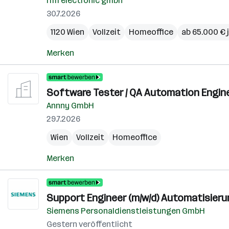
ifm electronic gmbh
30.7.2026
1120 Wien
Vollzeit
Homeoffice
ab 65.000 € j
Merken
Software Tester / QA Automation Engin
Annny GmbH
29.7.2026
Wien
Vollzeit
Homeoffice
Merken
Support Engineer (m/w/d) Automatisier
Siemens Personaldienstleistungen GmbH
Gestern veröffentlicht