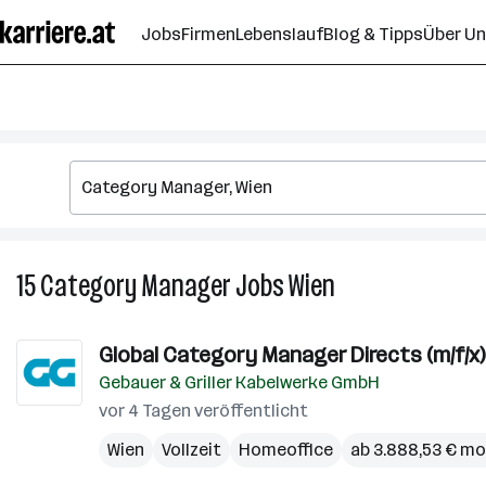
Zum
Jobs
Firmen
Lebenslauf
Blog & Tipps
Über U
Seiteninhalt
springen
15
Category Manager
Jobs
Wien
15
Category
Manager
Global Category Manager Directs (m/f/x)
Jobs
Gebauer & Griller Kabelwerke GmbH
in
Wien
vor 4 Tagen veröffentlicht
Wien
Vollzeit
Homeoffice
ab 3.888,53 € mo