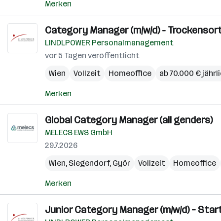
Merken
Category Manager (m/w/d) - Trockensor
LINDLPOWER Personalmanagement
vor 5 Tagen veröffentlicht
Wien
Vollzeit
Homeoffice
ab 70.000 € jährl
Merken
Global Category Manager (all genders)
MELECS EWS GmbH
29.7.2026
Wien
,
Siegendorf
,
Györ
Vollzeit
Homeoffice
Merken
Junior Category Manager (m/w/d) – Start