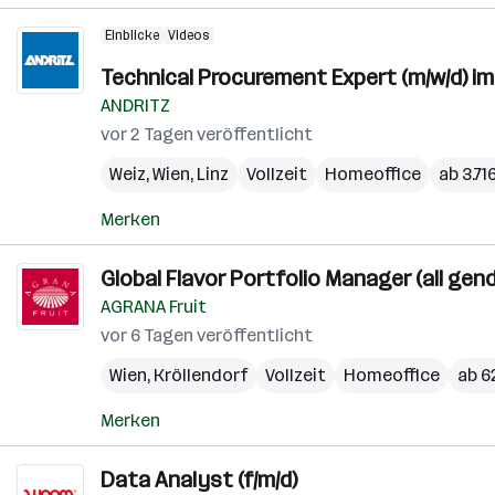
Einblicke
Videos
Technical Procurement Expert (m/w/d) im
ANDRITZ
vor 2 Tagen veröffentlicht
Weiz
,
Wien
,
Linz
Vollzeit
Homeoffice
ab 3.71
Merken
Global Flavor Portfolio Manager (all gen
AGRANA Fruit
vor 6 Tagen veröffentlicht
Wien
,
Kröllendorf
Vollzeit
Homeoffice
ab 6
Merken
Data Analyst (f/m/d)