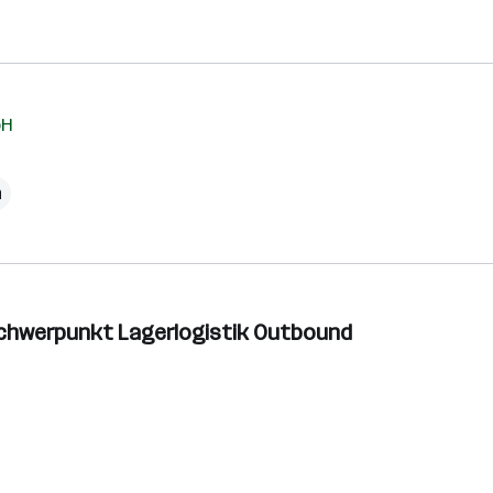
bH
h
 Schwerpunkt Lagerlogistik Outbound