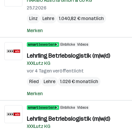
HARIBO Austria GmbH & Co KG
25.7.2026
Linz
Lehre
1.040,82 € monatlich
Merken
Einblicke
Videos
Lehrling Betriebslogistik (m/w/d)
XXXLutz KG
vor 4 Tagen veröffentlicht
Ried
Lehre
1.026 € monatlich
Merken
Einblicke
Videos
Lehrling Betriebslogistik (m/w/d)
XXXLutz KG