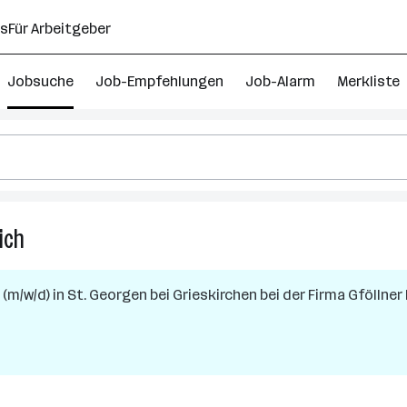
ns
Für Arbeitgeber
Jobsuche
Job-Empfehlungen
Job-Alarm
Merkliste
ich
17
Betriebslogistikkaufmann
Jobs
 (m/w/d)
in
St. Georgen bei Grieskirchen
bei der Firma
Gföllner
in
Oberösterreich