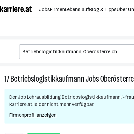
Zum
Jobs
Firmen
Lebenslauf
Blog & Tipps
Über U
Seiteninhalt
springen
17
Betriebslogistikkaufmann
Jobs
Oberösterre
Der Job
Lehrausbildung Betriebslogistikkaufmann /-frau
karriere.at leider nicht mehr verfügbar.
Firmenprofil anzeigen