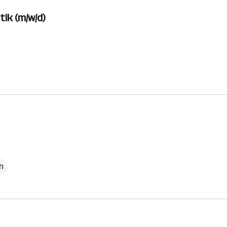
tik (m/w/d)
h