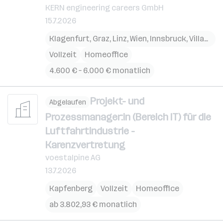
KERN engineering careers GmbH
15.7.2026
Klagenfurt
,
Graz
,
Linz
,
Wien
,
Innsbruck
,
Villach
,
S
Vollzeit
Homeoffice
4.600 € – 6.000 € monatlich
Projekt- und
Abgelaufen
Prozessmanager:in (Bereich IT) für die
Luftfahrtindustrie -
Karenzvertretung
voestalpine AG
13.7.2026
Kapfenberg
Vollzeit
Homeoffice
ab 3.802,93 € monatlich