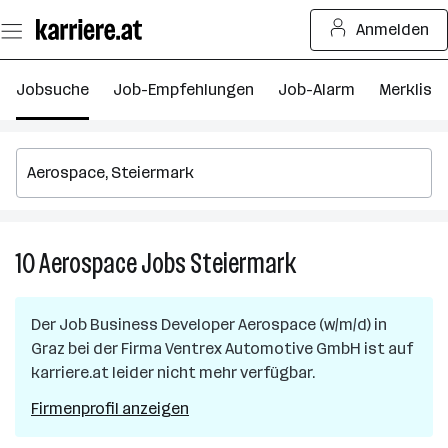
Zum
Anmelden
Seiteninhalt
springen
Jobsuche
Job-Empfehlungen
Job-Alarm
Merkliste
10
Aerospace
Jobs
Steiermark
10
Aerospace
Jobs
Der Job
Business Developer Aerospace (w/m/d)
in
in
Graz
bei der Firma
Ventrex Automotive GmbH
ist auf
Steiermark
karriere.at leider nicht mehr verfügbar.
Firmenprofil anzeigen