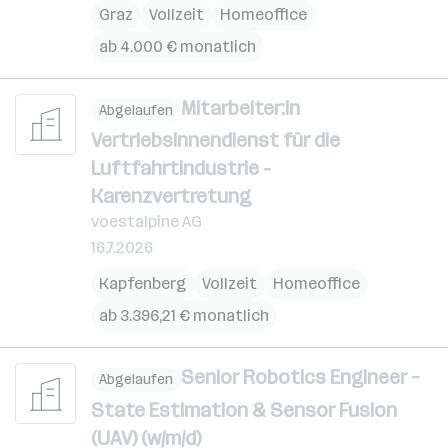
Graz
Vollzeit
Homeoffice
ab 4.000 € monatlich
Mitarbeiter:in
Abgelaufen
Vertriebsinnendienst für die
Luftfahrtindustrie -
Karenzvertretung
voestalpine AG
16.7.2026
Kapfenberg
Vollzeit
Homeoffice
ab 3.396,21 € monatlich
Senior Robotics Engineer –
Abgelaufen
State Estimation & Sensor Fusion
(UAV) (w/m/d)