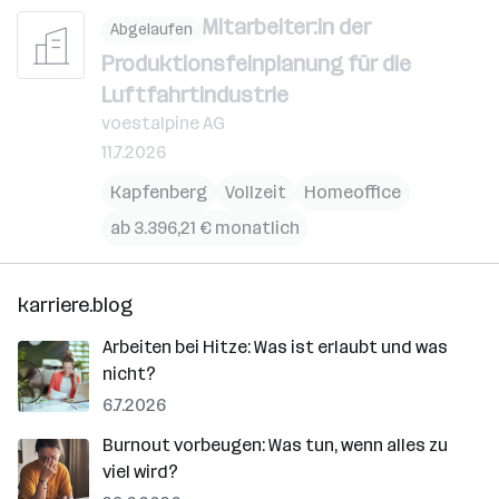
Mitarbeiter:in der
Abgelaufen
Produktionsfeinplanung für die
Luftfahrtindustrie
voestalpine AG
11.7.2026
Kapfenberg
Vollzeit
Homeoffice
ab 3.396,21 € monatlich
karriere.blog
Arbeiten bei Hitze: Was ist erlaubt und was
nicht?
6.7.2026
Burnout vorbeugen: Was tun, wenn alles zu
viel wird?