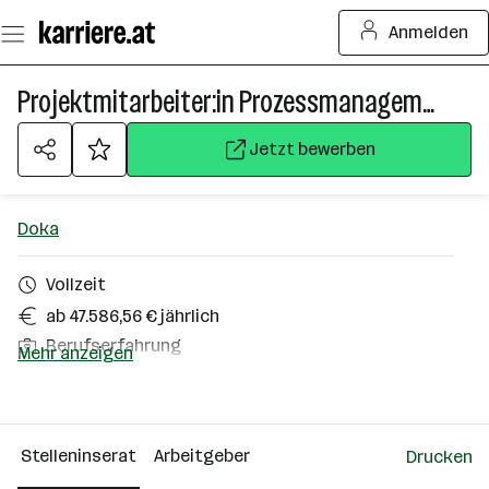
Zum
Anmelden
Seiteninhalt
springen
Projektmitarbeiter:in Prozessmanagement & SAP (m/w/d)
Jetzt bewerben
Doka
Vollzeit
ab 47.586,56 € jährlich
Berufserfahrung
Mehr anzeigen
Homeoffice möglich
Amstetten
Stelleninserat
Arbeitgeber
Drucken
Über das Unternehmen