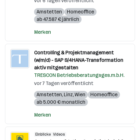
vor 6 Tagen veröffentlicht
Amstetten
Homeoffice
ab 47.587 € jährlich
Merken
Controlling & Projektmanagement
(w/m/d) - SAP S/4HANA-Transformation
aktiv mitgestalten
TRESCON Betriebsberatungsges.m.b.H.
vor 7 Tagen veröffentlicht
Amstetten
,
Linz
,
Wien
Homeoffice
ab 5.000 € monatlich
Merken
Einblicke
Videos