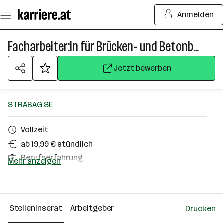
Zum
Anmelden
Seiteninhalt
springen
Facharbeiter:in für Brücken- und Betonbau
Jetzt bewerben
STRABAG SE
Vollzeit
ab 19,99 € stündlich
Berufserfahrung
Mehr anzeigen
Linz
Über das Unternehmen
Stelleninserat
Arbeitgeber
Drucken
10000+ Mitarbeiter*innen