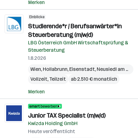
Merken
Einblicke
Studierende*r / Berufsanwärter*in
Steuerberatung (m/w/d)
LBG Österreich GmbH Wirtschaftsprüfung &
Steuerberatung
1.8.2026
Wien
,
Hollabrunn
,
Eisenstadt
,
Neusiedl am See
,
Vollzeit, Teilzeit
ab 2.510 € monatlich
Merken
Junior TAX Specialist (m/w/d)
Kwizda Holding GmbH
Heute veröffentlicht