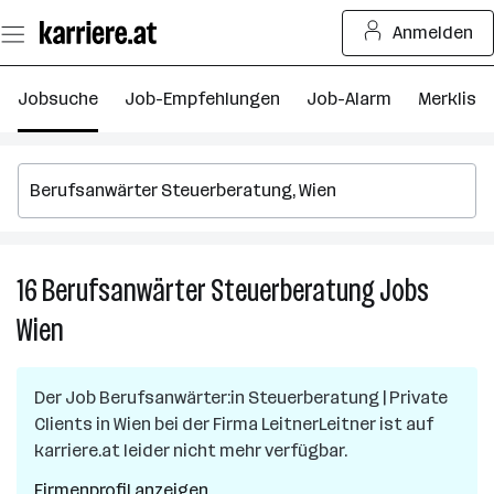
Zum
Anmelden
Seiteninhalt
springen
Jobsuche
Job-Empfehlungen
Job-Alarm
Merkliste
16
Berufsanwärter Steuerberatung
Jobs
16
B
Wien
S
J
in
Der Job
Berufsanwärter:in Steuerberatung | Private
W
Clients
in
Wien
bei der Firma
LeitnerLeitner
ist auf
karriere.at leider nicht mehr verfügbar.
Firmenprofil anzeigen