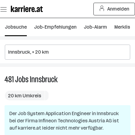
Zum
Anmelden
Seiteninhalt
springen
Jobsuche
Job-Empfehlungen
Job-Alarm
Merkliste
481
Jobs
Innsbruck
481
Jobs
in
20 km Umkreis
Innsbruck
Der Job
System Application Engineer
in
Innsbruck
bei der Firma
Infineon Technologies Austria AG
ist
auf karriere.at leider nicht mehr verfügbar.