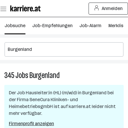
Zum
Anmelden
Seiteninhalt
springen
Jobsuche
Job-Empfehlungen
Job-Alarm
Merkliste
345
Jobs
Burgenland
345
Jobs
in
Der Job
Hausleiter:in (HL) (m/w/d)
in
Burgenland
bei
Burgenland
der Firma
SeneCura Kliniken- und
HeimebetriebsgmbH
ist auf karriere.at leider nicht
mehr verfügbar.
Firmenprofil anzeigen