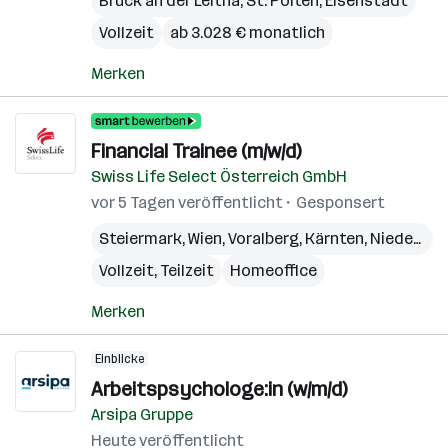
Bruck an der Leitha
,
St. Pölten
,
Eisenstadt
Vollzeit
ab 3.028 € monatlich
Merken
Financial Trainee (m/w/d)
Swiss Life Select Österreich GmbH
vor 5 Tagen veröffentlicht
Gesponsert
Steiermark
,
Wien
,
Voralberg
,
Kärnten
,
Niederösterreich
Vollzeit, Teilzeit
Homeoffice
Merken
Einblicke
Arbeitspsychologe:in (w/m/d)
Arsipa Gruppe
Heute veröffentlicht