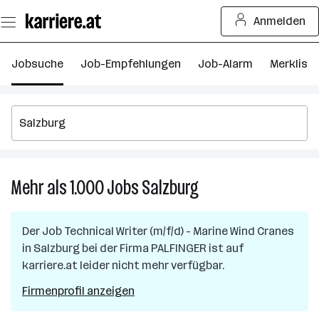
Zum
Anmelden
Seiteninhalt
springen
Jobsuche
Job-Empfehlungen
Job-Alarm
Merkliste
Mehr als 1.000
Jobs
Salzburg
Mehr
als
1.000
Der Job
Technical Writer (m/f/d) - Marine Wind Cranes
Jobs
in
Salzburg
bei der Firma
PALFINGER
ist auf
in
karriere.at leider nicht mehr verfügbar.
Salzburg
Firmenprofil anzeigen