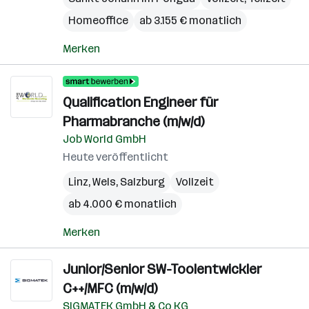
Homeoffice
ab 3.155 € monatlich
Merken
Qualification Engineer für
Pharmabranche (m/w/d)
Job World GmbH
Heute veröffentlicht
Linz
,
Wels
,
Salzburg
Vollzeit
ab 4.000 € monatlich
Merken
Junior/Senior SW-Toolentwickler
C++/MFC (m/w/d)
SIGMATEK GmbH & Co KG