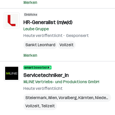
Merken
Einblicke
HR-Generalist (m/w/d)
Leube Gruppe
Heute veröffentlicht
Gesponsert
Sankt Leonhard
Vollzeit
Merken
Servicetechniker_in
MLINE Vertriebs- und Produktions GmbH
Heute veröffentlicht
Steiermark
,
Wien
,
Voralberg
,
Kärnten
,
Niederösterreich
Vollzeit, Teilzeit