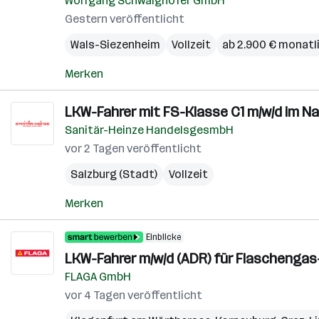
Wolfgang Schwaighofer GmbH
Gestern veröffentlicht
Wals-Siezenheim
Vollzeit
ab 2.900 € monatl
Merken
LKW-Fahrer mit FS-Klasse C1 m/w/d im N
Sanitär-Heinze HandelsgesmbH
vor 2 Tagen veröffentlicht
Salzburg (Stadt)
Vollzeit
Merken
Einblicke
LKW-Fahrer m/w/d (ADR) für Flaschenga
FLAGA GmbH
vor 4 Tagen veröffentlicht