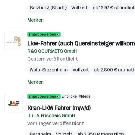
Salzburg (Stadt)
Vollzeit
ab 13,97 € stündlic
Merken
Lkw-Fahrer (auch Quereinsteiger willkom
R&S GOURMETS GmbH
Gestern veröffentlicht
Wals-Siezenheim
Vollzeit
ab 2.800 € monatl
Merken
Einblicke
Videos
Kran-LKW Fahrer (m/w/d)
J. u. A. Frischeis GmbH
vor 1 Tagen veröffentlicht
Bergheim
Vollzeit
ab 2.350 € monatlich