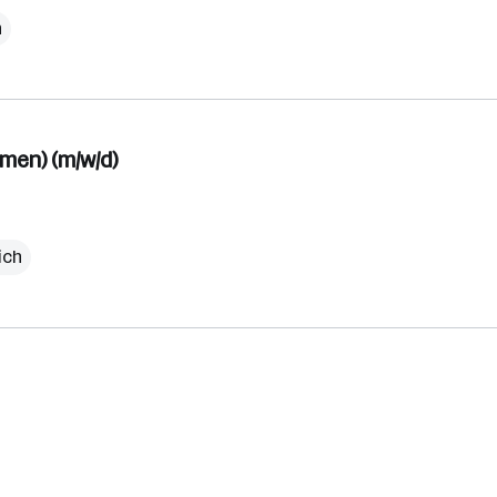
h
men) (m/w/d)
ich