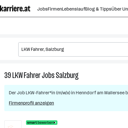
Zum
Jobs
Firmen
Lebenslauf
Blog & Tipps
Über U
Seiteninhalt
springen
39
LKW Fahrer
Jobs
Salzburg
39
LKW
Fahrer
Der Job
LKW-Fahrer*in (m/w/x)
in
Henndorf am Wallersee
b
Jobs
in
Firmenprofil anzeigen
Salzburg