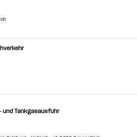
ich
ahverkehr
s- und Tankgasausfuhr