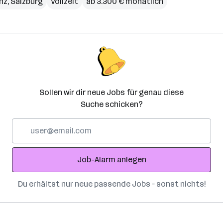
inz
,
Salzburg
Vollzeit
ab 3.300 € monatlich
Sollen wir dir neue Jobs für genau diese
Suche schicken?
E-
Mail-
Adresse
Job-Alarm anlegen
Du erhältst nur neue passende Jobs – sonst nichts!