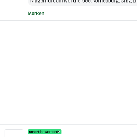
Klagenfurt am Wörthersee
,
Korneuburg
,
Graz
,
L
Merken