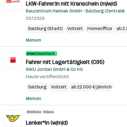
LKW-Fahrer:in mit Kranschein (m/w/d)
Bauzentrum Hannak GmbH – Salzburg (Zentrale)
29.7.2026
Salzburg (Stadt)
Vollzeit
Homeoffice
ab 2
Merken
Fahrer mit Lagertätigkeit (C95)
INKU Jordan GmbH & Co KG
Heute veröffentlicht
Salzburg
Vollzeit
ab 22.000 € jährlich
Merken
Einblicke
Videos
Lenker*in (w/m/d)