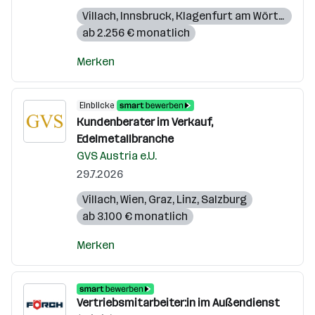
Villach
,
Innsbruck
,
Klagenfurt am Wörthersee
ab 2.256 € monatlich
Merken
Einblicke
Kundenberater im Verkauf,
Edelmetallbranche
GVS Austria e.U.
29.7.2026
Villach
,
Wien
,
Graz
,
Linz
,
Salzburg
ab 3.100 € monatlich
Merken
Vertriebsmitarbeiter:in im Außendienst