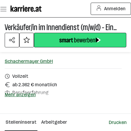
Zum
Anmelden
Seiteninhalt
springen
Verkäufer/in im Innendienst (m/w/d) - Einstiegsmöglichkeit
Schachermayer GmbH
Vollzeit
ab 2.362 € monatlich
Berufserfahrung
Mehr anzeigen
Villach
Über das Unternehmen
Stelleninserat
Arbeitgeber
Drucken
501 - 2500 Mitarbeiter*innen