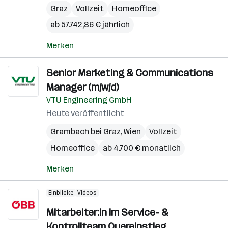
Graz
Vollzeit
Homeoffice
ab 57.742,86 € jährlich
Merken
Senior Marketing & Communications
Manager (m/w/d)
VTU Engineering GmbH
Heute veröffentlicht
Grambach bei Graz
,
Wien
Vollzeit
Homeoffice
ab 4.700 € monatlich
Merken
Einblicke
Videos
Mitarbeiter:in im Service- &
Kontrollteam Quereinstieg