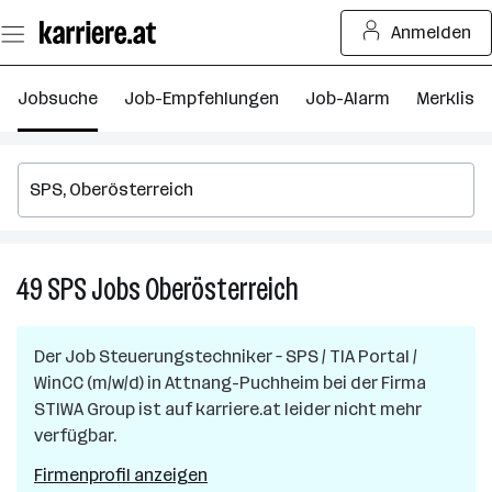
Zum
Anmelden
Seiteninhalt
springen
Jobsuche
Job-Empfehlungen
Job-Alarm
Merkliste
49
SPS
Jobs
Oberösterreich
49
SPS
Jobs
Der Job
Steuerungstechniker – SPS / TIA Portal /
in
WinCC (m/w/d)
in
Attnang-Puchheim
bei der Firma
Oberösterreich
STIWA Group
ist auf karriere.at leider nicht mehr
verfügbar.
Firmenprofil anzeigen