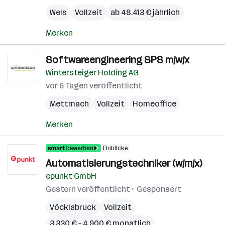
Wels
Vollzeit
ab 48.413 € jährlich
Merken
Softwareengineering SPS m/w/x
Wintersteiger Holding AG
vor 6 Tagen veröffentlicht
Mettmach
Vollzeit
Homeoffice
Merken
Einblicke
Automatisierungstechniker (w/m/x)
epunkt GmbH
Gestern veröffentlicht
Gesponsert
Vöcklabruck
Vollzeit
3.330 € – 4.900 € monatlich