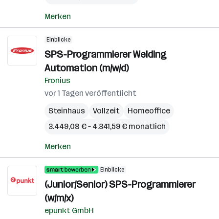
Merken
Einblicke
SPS-Programmierer Welding
Automation (m/w/d)
Fronius
vor 1 Tagen veröffentlicht
Steinhaus
Vollzeit
Homeoffice
3.449,08 € – 4.341,59 € monatlich
Merken
Einblicke
(Junior/Senior) SPS-Programmierer
(w/m/x)
epunkt GmbH