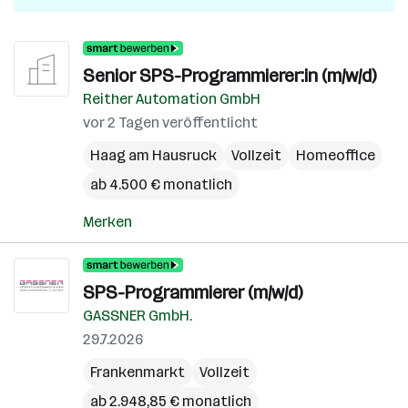
Senior SPS-Program­mierer:in (m/w/d)
Reither Automation GmbH
vor 2 Tagen veröffentlicht
Haag am Hausruck
Vollzeit
Homeoffice
ab 4.500 € monatlich
Merken
SPS-Programmierer (m/w/d)
GASSNER GmbH.
29.7.2026
Frankenmarkt
Vollzeit
ab 2.948,85 € monatlich