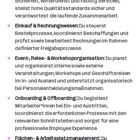
a
Sicherheit, Winterdienst und Facility Services),
n
stellst hohe Qualitätsstandards sicher und
z
verantwortest die laufende Zusammenarbeit.
a
Einkauf & Rechnungswesen:
Du steuerst
h
Bestellprozesse, koordinierst Beschaffungen und
l
prüfst sowie bearbeitest Rechnungen im Rahmen
definierter Freigabeprozesse.
Event-, Reise- & Workshoporganisation:
Du planst
und organisierst interne sowie externe
Veranstaltungen, Workshops und Geschäftsreisen
im In- und Ausland und unterstützt organisatorisch
bei Personalentwicklungsmaßnahmen.
Onboarding & Offboarding:
Du begleitest
Mitarbeiter*innen bei Ein- und Austritten,
koordinierst die erforderlichen Prozesse mit den
relevanten Schnittstellen und sorgst für eine
professionelle Employee Experience.
Flächen- & Arbeitsplatzmanagement:
Du