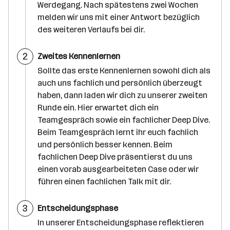
Werdegang. Nach spätestens zwei Wochen
melden wir uns mit einer Antwort bezüglich
des weiteren Verlaufs bei dir.
S
2
Zweites Kennenlernen
c
h
Sollte das erste Kennenlernen sowohl dich als
r
auch uns fachlich und persönlich überzeugt
i
t
haben, dann laden wir dich zu unserer zweiten
t
Runde ein. Hier erwartet dich ein
Teamgespräch sowie ein fachlicher Deep Dive.
Beim Teamgespräch lernt ihr euch fachlich
und persönlich besser kennen. Beim
fachlichen Deep Dive präsentierst du uns
einen vorab ausgearbeiteten Case oder wir
führen einen fachlichen Talk mit dir.
S
3
Entscheidungsphase
c
h
In unserer Entscheidungsphase reflektieren