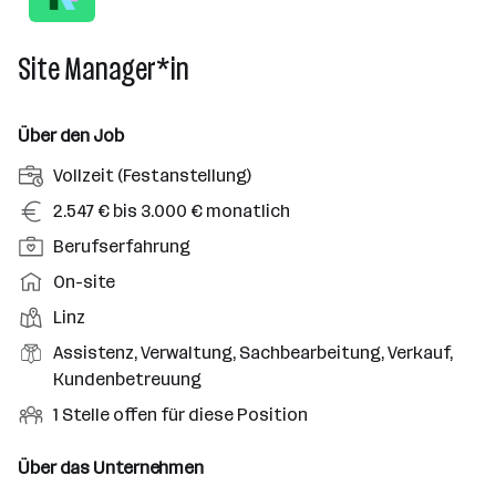
Site Manager*in
Über den Job
A
Vollzeit (Festanstellung)
n
G
2.547 € bis 3.000 € monatlich
s
e
P
Berufserfahrung
t
h
o
e
A
On-site
a
s
l
r
l
D
Linz
i
l
b
t
i
t
B
Assistenz, Verwaltung, Sachbearbeitung, Verkauf,
u
e
e
i
e
Kundenbetreuung
n
i
n
o
r
g
t
O
1 Stelle offen für diese Position
s
n
u
s
s
f
t
s
f
a
m
f
Über das Unternehmen
o
e
s
r
o
e