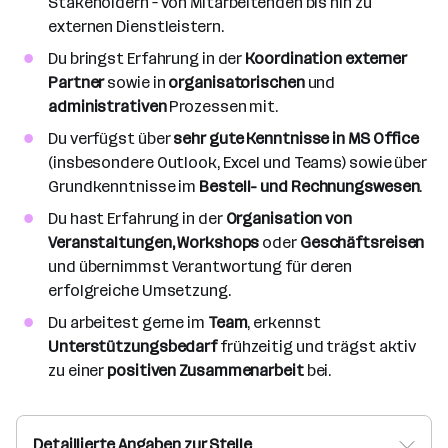
Stakeholdern – von Mitarbeitenden bis hin zu
externen Dienstleistern.
Du bringst Erfahrung in der
Koordination externer
Partner
sowie in
organisatorischen
und
administrativen
Prozessen mit.
Du verfügst über
sehr gute Kenntnisse in MS Office
(insbesondere Outlook, Excel und Teams) sowie über
Grundkenntnisse im
Bestell- und Rechnungswesen
.
Du hast Erfahrung in der
Organisation von
Veranstaltungen, Workshops
oder
Geschäftsreisen
und übernimmst Verantwortung für deren
erfolgreiche Umsetzung.
Du arbeitest gerne im
Team
, erkennst
Unterstützungsbedarf
frühzeitig und trägst aktiv
zu einer
positiven Zusammenarbeit
bei.
Detaillierte Angaben zur Stelle