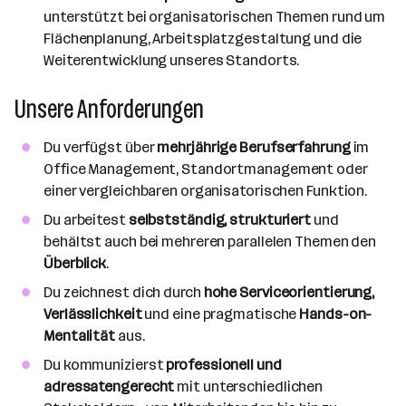
unterstützt bei organisatorischen Themen rund um
Flächenplanung, Arbeitsplatzgestaltung und die
Weiterentwicklung unseres Standorts.
Unsere Anforderungen
Du verfügst über
mehrjährige Berufserfahrung
im
Office Management, Standortmanagement oder
einer vergleichbaren organisatorischen Funktion.
Du arbeitest
selbstständig, strukturiert
und
behältst auch bei mehreren parallelen Themen den
Überblick
.
Du zeichnest dich durch
hohe Serviceorientierung,
Verlässlichkeit
und eine pragmatische
Hands-on-
Mentalität
aus.
Du kommunizierst
professionell und
adressatengerecht
mit unterschiedlichen