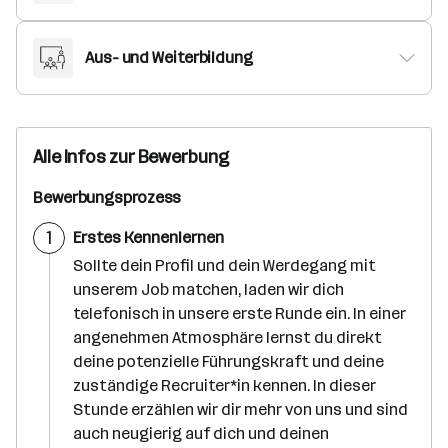
Aus- und Weiterbildung
Alle Infos zur Bewerbung
Bewerbungsprozess
S
1
Erstes Kennenlernen
c
h
Sollte dein Profil und dein Werdegang mit
r
unserem Job matchen, laden wir dich
i
t
telefonisch in unsere erste Runde ein. In einer
t
angenehmen Atmosphäre lernst du direkt
deine potenzielle Führungskraft und deine
zuständige Recruiter*in kennen. In dieser
Stunde erzählen wir dir mehr von uns und sind
auch neugierig auf dich und deinen