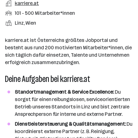
r
A
karriere.at
b
f
t
d
n
t
r
e
e
M
101 - 500 Mitarbeiter*innen
e
e
b
n
l
i
l
S
S
Linz, Wien
e
e
d
t
l
t
t
i
e
a
e
a
t
karriere.at ist Österreichs größtes Jobportal und
r
r
l
n
g
besteht aus rund 200 motivierten Mitarbeiter*innen, die
b
l
d
e
sich täglich dafür einsetzen, Talente und Unternehmen
e
e
o
b
erfolgreich zusammenzubringen.
i
n
r
e
t
t
Deine Aufgaben bei karriere.at
r
e
e
r
Standortmanagement & Service Excellence:
Du
*
sorgst für einen reibungslosen, serviceorientierten
i
Betrieb unseres Standorts in Linz und bist zentrale
n
Ansprechperson für interne und externe Partner.
n
e
Dienstleistersteuerung & Qualitätsmanagement:
Du
n
koordinierst externe Partner (z. B. Reinigung,