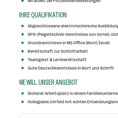
Mitarbeit bei Prozessverbesserungen
a
n
IHRE QUALIFIKATION
z
a
Abgeschlossene elektrotechnische Ausbildun
h
l
SPS-/Regeltechnik-Kenntnisse von Vorteil, ni
Grundkenntnisse in MS Office (Word, Excel)
Bereitschaft zur Schichtarbeit
Teamgeist & Lernbereitschaft
Gute Deutschkenntnisse in Wort und Schrift
WE WILL. UNSER ANGEBOT
Sicherer Arbeitsplatz in einem Familienunter
Kollegiales Umfeld mit echten Entwicklungsm