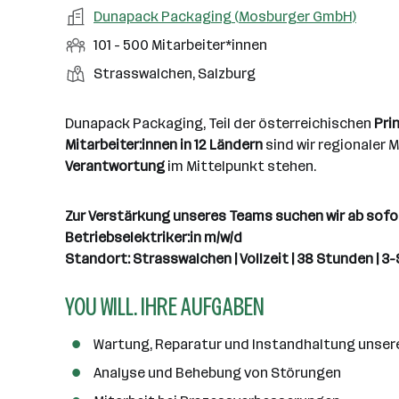
a
m
e
o
A
Dunapack Packaging (Mosburger GmbH)
e
s
r
o
n
r
r
b
f
M
101 - 500 Mitarbeiter*innen
t
d
e
t
b
e
e
i
e
S
S
Strasswalchen, Salzburg
e
n
l
t
l
t
t
i
e
d
a
l
e
a
t
Dunapack Packaging, Teil der österreichischen
Pri
e
r
l
n
g
Mitarbeiter:innen in 12 Ländern
sind wir regionaler M
r
b
l
d
e
Verantwortung
im Mittelpunkt stehen.
e
e
o
b
i
n
r
e
t
Zur Verstärkung unseres Teams suchen wir ab sofor
t
r
e
Betriebselektriker:in m/w/d
e
r
Standort: Strasswalchen | Vollzeit | 38 Stunden | 3
*
YOU WILL. IHRE AUFGABEN
i
n
n
Wartung, Reparatur und Instandhaltung unser
e
Analyse und Behebung von Störungen
n