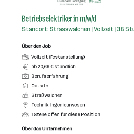
Betriebselektriker:in m/w/d
Standort: Strasswalchen | Vollzeit | 38 S
Über den Job
A
Vollzeit (Festanstellung)
n
G
ab 20,69 € stündlich
s
e
P
Berufserfahrung
t
h
o
e
A
On-site
a
s
l
r
l
D
Straßwalchen
i
l
b
t
i
t
B
Technik, Ingenieurwesen
u
e
e
i
e
n
i
O
1 Stelle offen für diese Position
n
o
r
g
t
f
s
n
u
s
s
f
Über das Unternehmen
t
s
f