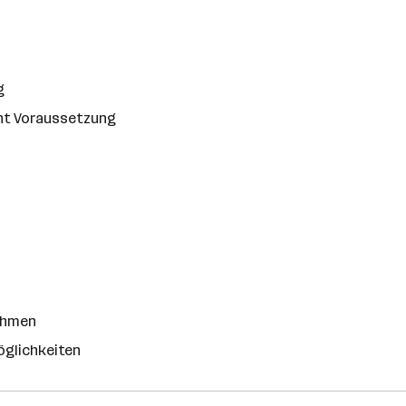
g
cht Voraussetzung
nehmen
öglichkeiten