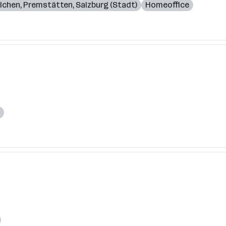
lchen
,
Premstätten
,
Salzburg (Stadt)
Homeoffice