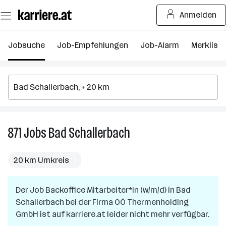
Zum
Anmelden
Seiteninhalt
springen
Jobsuche
Job-Empfehlungen
Job-Alarm
Merkliste
871
Jobs
Bad Schallerbach
871
Jobs
in
20 km Umkreis
Bad
Schallerbach
Der Job
Backoffice Mitarbeiter*in (w/m/d)
in
Bad
Schallerbach
bei der Firma
OÖ Thermenholding
GmbH
ist auf karriere.at leider nicht mehr verfügbar.