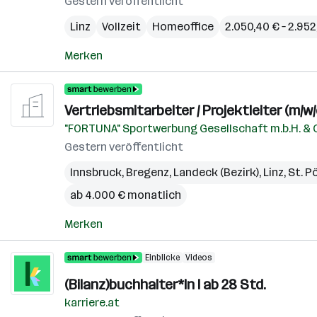
Gestern veröffentlicht
Linz
Vollzeit
Homeoffice
2.050,40 € – 2.95
Merken
Vertriebsmitarbeiter / Projektleiter (m/w/
"FORTUNA" Sportwerbung Gesellschaft m.b.H. & 
Gestern veröffentlicht
Innsbruck
,
Bregenz
,
Landeck (Bezirk)
,
Linz
,
St. P
ab 4.000 € monatlich
Merken
Einblicke
Videos
(Bilanz)buchhalter*In I ab 28 Std.
karriere.at