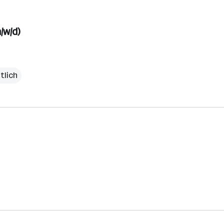
/w/d)
tlich