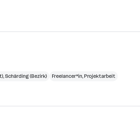
t)
,
Schärding (Bezirk)
Freelancer*in, Projektarbeit