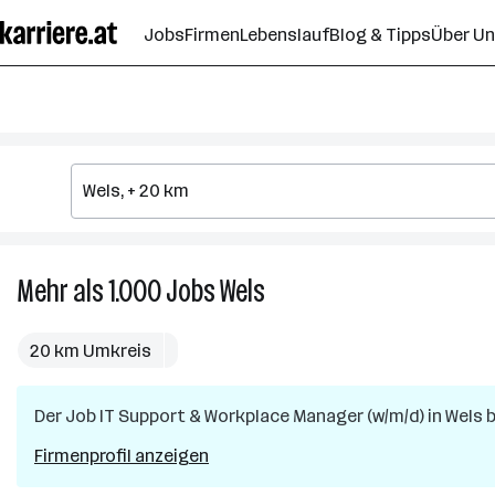
Zum
Jobs
Firmen
Lebenslauf
Blog & Tipps
Über U
Seiteninhalt
springen
Mehr als 1.000
Jobs
Wels
Mehr
als
1.000
20 km Umkreis
Jobs
in
Der Job
IT Support & Workplace Manager (w/m/d)
Wels
in
Wels
b
Firmenprofil anzeigen