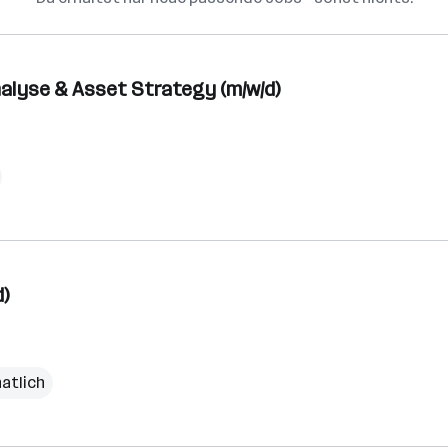
alyse & Asset Strategy (m/w/d)
d)
natlich