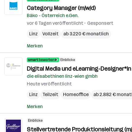
Category Manager (m/w/d)
Bäko - Österreich e.Gen.
vor 6 Tagen veröffentlicht
Gesponsert
Linz
Vollzeit
ab 3.220 € monatlich
Merken
Einblicke
Digital Media und eLearning-Designer*in
die elisabethinen linz-wien gmbh
Heute veröffentlicht
Linz
Teilzeit
Homeoffice
ab 2.882 € monat
Merken
Einblicke
Stellvertretende Produktionsleitung (m/