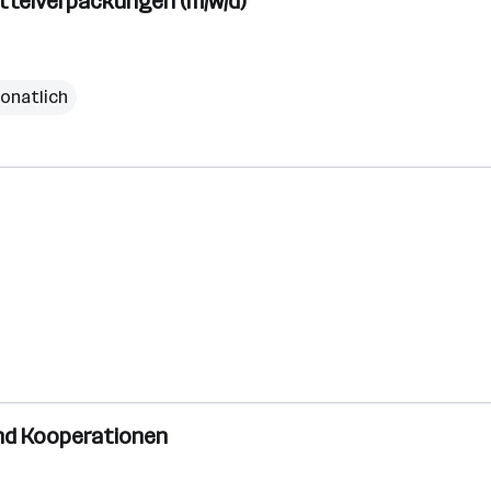
ttelverpackungen (m/w/d)
onatlich
und Kooperationen