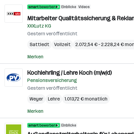
Einblicke
Videos
Mitarbeiter Qualitätssicherung & Rek
XXXLutz KG
Gestern veröffentlicht
Sattledt
Vollzeit
2.072,54 € – 2.228,24 € mo
Merken
Kochlehrling / Lehre Koch (m/w/d)
Pensionsversicherung
Gestern veröffentlicht
Weyer
Lehre
1.013,72 € monatlich
Merken
Einblicke