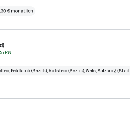
2,30 € monatlich
d)
Co KG
ölten
,
Feldkirch (Bezirk)
,
Kufstein (Bezirk)
,
Wels
,
Salzburg (Stad