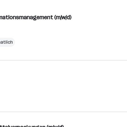
lamationsmanagement (m/w/d)
natlich