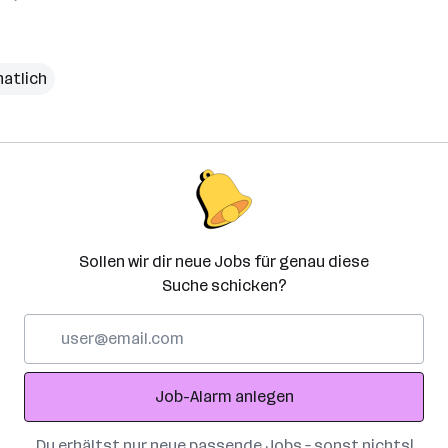
natlich
Sollen wir dir neue Jobs für genau diese
Suche schicken?
E-
Mail-
Adresse
Job-Alarm anlegen
Du erhältst nur neue passende Jobs – sonst nichts!