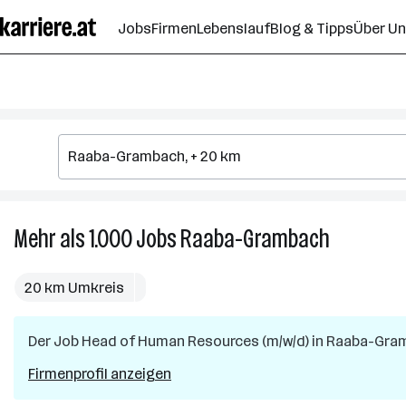
Zum
Jobs
Firmen
Lebenslauf
Blog & Tipps
Über U
Seiteninhalt
springen
Mehr als 1.000
Jobs
Raaba-Grambach
Mehr
als
1.000
20 km Umkreis
Jobs
in
Der Job
Head of Human Resources (m/w/d)
in
Raaba-Gra
Raaba-
Grambach
Firmenprofil anzeigen