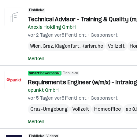
Einblicke
Technical Advisor – Training & Quality (m
Anexia Holding GmbH
vor 2 Tagen veröffentlicht
Gesponsert
Wien
,
Graz
,
Klagenfurt
,
Karlsruhe
Vollzeit
Ho
Merken
Einblicke
Requirements Engineer (w/m/x) – Intral
epunkt GmbH
vor 5 Tagen veröffentlicht
Gesponsert
Graz-Umgebung
Vollzeit
Homeoffice
ab 3
Merken
Einblicke
Videos