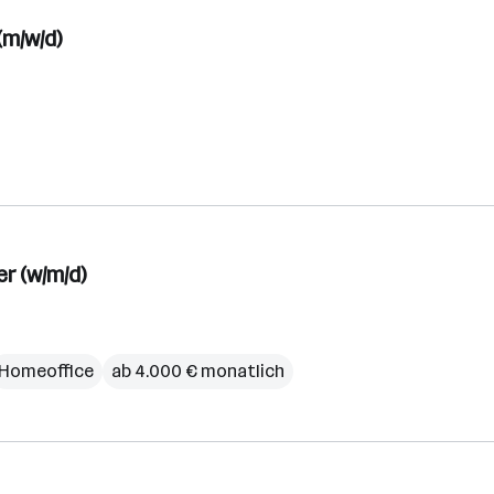
m/w/d)
r (w/m/d)
Homeoffice
ab 4.000 € monatlich