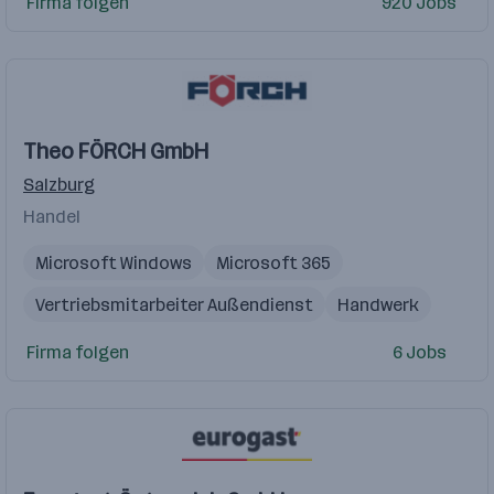
Firma folgen
920 Jobs
Theo FÖRCH GmbH
Salzburg
Handel
Microsoft Windows
Microsoft 365
Vertriebsmitarbeiter Außendienst
Handwerk
Sachbearbeiter
Außendienstmitarbeiter
KFZ
Firma folgen
6 Jobs
Apple iOS