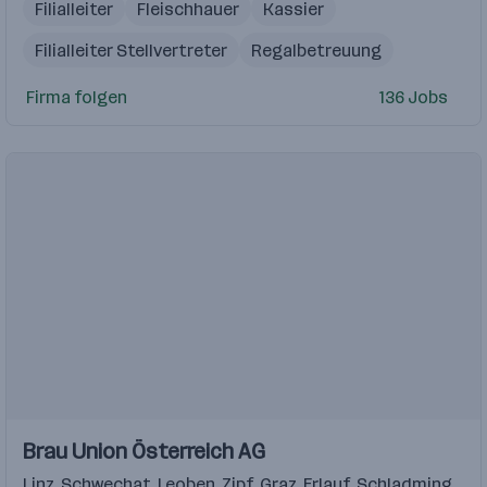
Filialleiter
Fleischhauer
Kassier
Filialleiter Stellvertreter
Regalbetreuung
Firma folgen
136 Jobs
Einblicke
Einblicke
Brau Union Österreich AG
Videos
Linz
,
Schwechat
,
Leoben
,
Zipf
,
Graz
,
Erlauf
,
Schladming
,
Hal