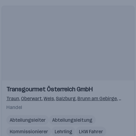
Einblicke
Transgourmet Österreich GmbH
Traun
,
Oberwart
,
Wels
,
Salzburg
,
Brunn am Gebirge
,
Bruck a
Handel
Abteilungsleiter
Abteilungsleitung
Kommissionierer
Lehrling
LKW Fahrer