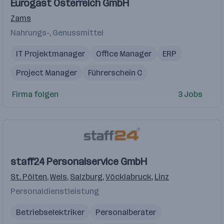
Eurogast Österreich GmbH
Zams
Nahrungs-, Genussmittel
IT Projektmanager
Office Manager
ERP
Project Manager
Führerschein C
Gültiger Staplerschein
Marketing
Firma folgen
3 Jobs
staff24 Personalservice GmbH
St. Pölten
,
Wels
,
Salzburg
,
Vöcklabruck
,
Linz
Personaldienstleistung
Betriebselektriker
Personalberater