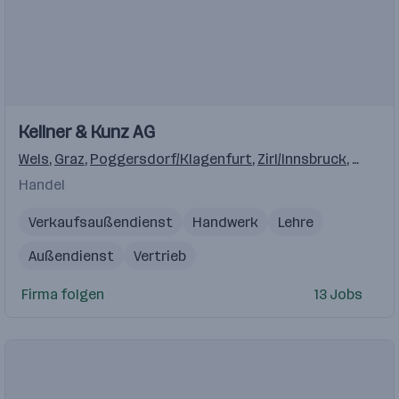
Einblicke
Einblicke
Kellner & Kunz AG
Videos
Wels
,
Graz
,
Poggersdorf/Klagenfurt
,
Zirl/Innsbruck
,
Salzbu
Handel
Verkaufsaußendienst
Handwerk
Lehre
Außendienst
Vertrieb
Firma folgen
13 Jobs