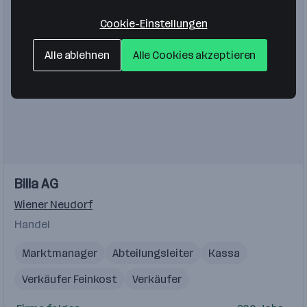
Cookie-Einstellungen
Alle ablehnen
Alle Cookies akzeptieren
Einblicke
Einblicke
Billa AG
Videos
Wiener Neudorf
Handel
Marktmanager
Abteilungsleiter
Kassa
Verkäufer Feinkost
Verkäufer