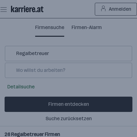
Zum
Anmelden
Seiteninhalt
springen
Firmensuche
Firmen-Alarm
Detailsuche
Firmen entdecken
Suche zurücksetzen
26
Regalbetreuer
Firmen