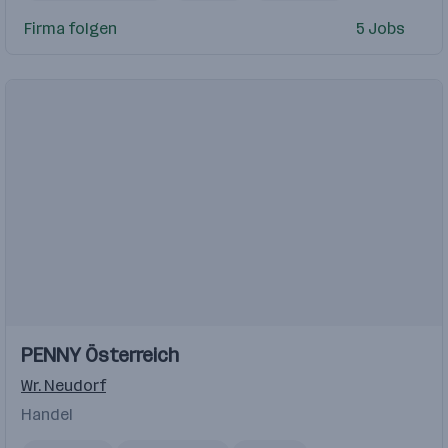
Firma folgen
5 Jobs
Einblicke
Einblicke
PENNY Österreich
Videos
Wr. Neudorf
Handel