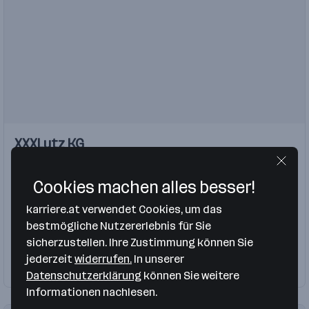
Einblicke
Einblicke
XXXLutz KG
Videos
Wels
,
Würzburg
,
5
,
Budapest
,
Ljubljana
,
Reka
,
Rothrist
,
Mal
Handel
Cookies machen alles besser!
karriere.at verwendet Cookies, um das
Lehrling
Lehrling Büro
Lehrlinge
bestmögliche Nutzererlebnis für Sie
Einrichtungsberater
August
sicherzustellen. Ihre Zustimmung können Sie
jederzeit
widerrufen.
In unserer
Firma folgen
82 Jobs
Datenschutzerklärung
können Sie weitere
Informationen nachlesen.