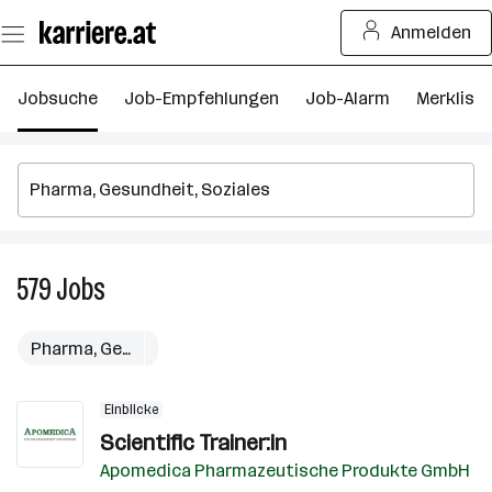
Zum
Anmelden
Seiteninhalt
springen
Jobsuche
Job-Empfehlungen
Job-Alarm
Merkliste
579
Jobs
579
Jobs
Pharma, Gesundheit, Soziales
Einblicke
Scientific Trainer:in
Apomedica Pharmazeutische Produkte GmbH