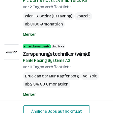
KIENAST & HOLZNER GmbH & Co KG
vor 2 Tagen veröffentlicht
Wien 16. Bezirk (Ottakring)
Vollzeit
ab 3.100 € monatlich
Merken
Einblicke
Zerspanungstechniker (w/m/d)
Pankl Racing Systems AG
vor 3 Tagen veröffentlicht
Bruck an der Mur
,
Kapfenberg
Vollzeit
ab 2.947,89 € monatlich
Merken
Ähnliche Jobs auf hokify.at