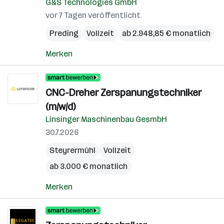
G&S Technologies GmbH
vor 7 Tagen veröffentlicht
Preding
Vollzeit
ab 2.948,85 € monatlich
Merken
CNC-Dreher Zerspanungstechniker
(m/w/d)
Linsinger Maschinenbau GesmbH
30.7.2026
Steyrermühl
Vollzeit
ab 3.000 € monatlich
Merken