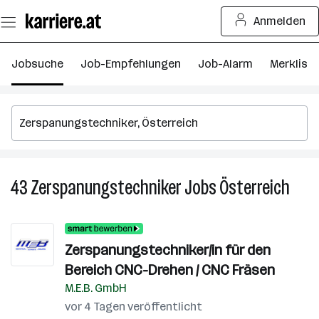
Zum
Anmelden
Seiteninhalt
springen
Jobsuche
Job-Empfehlungen
Job-Alarm
Merkliste
43
Zerspanungstechniker
Jobs
Österreich
43
Zersp
Jobs
in
Zerspanungstechniker/in für den
Öster
Bereich CNC-Drehen / CNC Fräsen
M.E.B. GmbH
vor 4 Tagen veröffentlicht