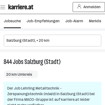
Zum
Anmelden
Seiteninhalt
springen
Jobsuche
Job-Empfehlungen
Job-Alarm
Merkliste
844
Jobs
Salzburg (Stadt)
844
Jobs
in
20 km Umkreis
Salzburg
(Stadt)
Der Job
Lehrling Metalltechnik -
Zerspanungstechnik (m/w/d)
in
Salzburg (Stadt)
bei
der Firma
MACO-Gruppe
ist auf karriere.at leider