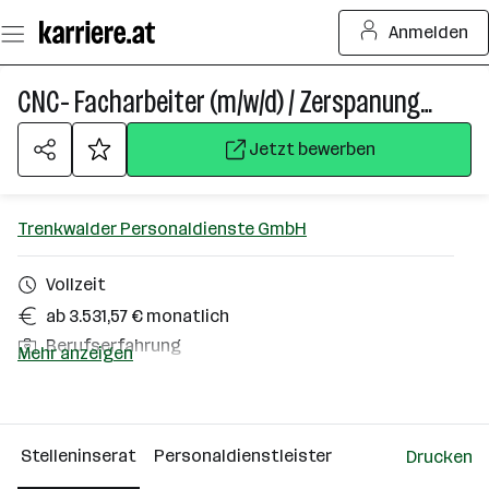
Zum
Anmelden
Seiteninhalt
springen
CNC- Facharbeiter (m/w/d) / Zerspanungstechniker (m/w/d)
Jetzt bewerben
Trenkwalder Personaldienste GmbH
Vollzeit
ab 3.531,57 € monatlich
Berufserfahrung
Mehr anzeigen
Wien
Über das Unternehmen
Stelleninserat
Personaldienstleister
Drucken
Wien