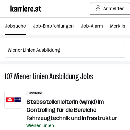
Zum
Anmelden
Seiteninhalt
springen
Jobsuche
Job-Empfehlungen
Job-Alarm
Merkliste
107
Wiener Linien Ausbildung
Jobs
107
Wiener
Linien
Einblicke
Ausbildung
Stabsstellenleiterin (w/m/d) im
Jobs
Controlling für die Bereiche
Fahrzeugtechnik und Infrastruktur
Wiener Linien