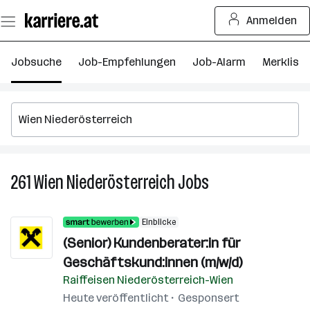
Zum
Anmelden
Seiteninhalt
springen
Jobsuche
Job-Empfehlungen
Job-Alarm
Merkliste
261
Wien Niederösterreich
Jobs
261
Wien
Niederösterreich
Einblicke
Jobs
(Senior) Kundenberater:in für
Geschäftskund:innen (m/w/d)
Raiffeisen Niederösterreich-Wien
Heute veröffentlicht
Gesponsert