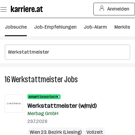
Zum
Anmelden
Seiteninhalt
springen
Jobsuche
Job-Empfehlungen
Job-Alarm
Merkliste
16
Werkstattmeister
Jobs
16
Werkstattmeister
Jobs
Werkstattmeister (w/m/d)
Merbag GmbH
29.7.2026
Wien 23. Bezirk (Liesing)
Vollzeit