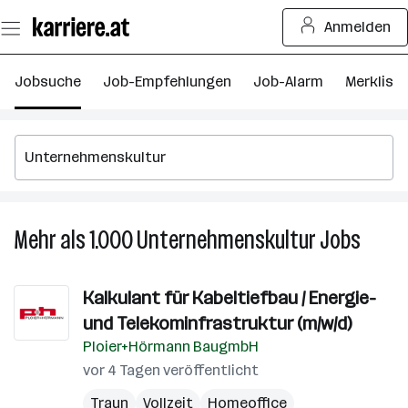
Zum
Anmelden
Seiteninhalt
springen
Jobsuche
Job-Empfehlungen
Job-Alarm
Merkliste
Mehr als 1.000
Unternehmenskultur
Jobs
Mehr
als
1.000
Kalkulant für Kabeltiefbau / Energie-
Untern
und Telekominfrastruktur (m/w/d)
Jobs
Ploier+Hörmann BaugmbH
vor 4 Tagen veröffentlicht
Traun
Vollzeit
Homeoffice