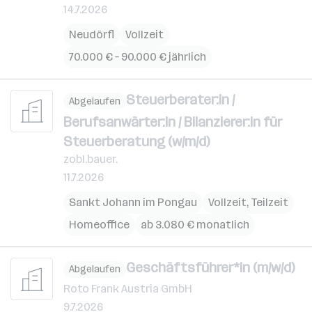
14.7.2026
Neudörfl
Vollzeit
70.000 € – 90.000 € jährlich
Steuerberater:in /
Abgelaufen
Berufsanwärter:in / Bilanzierer:in für
Steuerberatung (w/m/d)
zobl.bauer.
11.7.2026
Sankt Johann im Pongau
Vollzeit, Teilzeit
Homeoffice
ab 3.080 € monatlich
Geschäftsführer*in (m/w/d)
Abgelaufen
Roto Frank Austria GmbH
9.7.2026