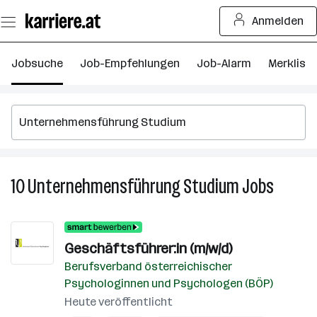
Zum
Anmelden
Seiteninhalt
springen
Jobsuche
Job-Empfehlungen
Job-Alarm
Merkliste
10
Unternehmensführung Studium
Jobs
10
Untern
Studiu
Jobs
Geschäftsführer:in (m/w/d)
Berufsverband österreichischer
Psychologinnen und Psychologen (BÖP)
Heute veröffentlicht