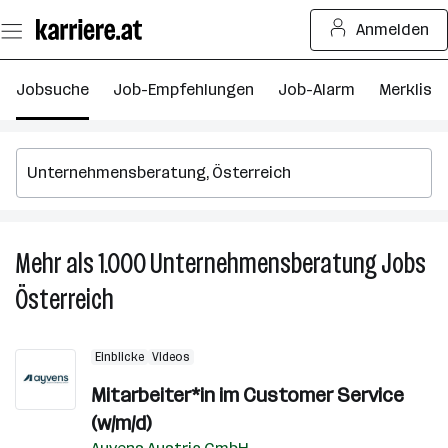
Zum
Anmelden
Seiteninhalt
springen
Jobsuche
Job-Empfehlungen
Job-Alarm
Merkliste
Mehr als 1.000
Unternehmensberatung
Jobs
M
al
Österreich
1.
U
J
Einblicke
Videos
in
Mitarbeiter*in im Customer Service
Ös
(w/m/d)