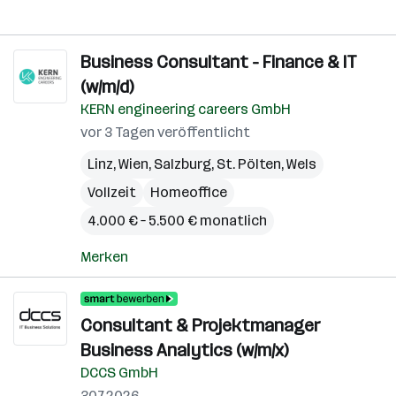
Business Consultant - Finance & IT
(w/m/d)
KERN engineering careers GmbH
vor 3 Tagen veröffentlicht
Linz
,
Wien
,
Salzburg
,
St. Pölten
,
Wels
Vollzeit
Homeoffice
4.000 € – 5.500 € monatlich
Merken
Consultant & Projektmanager
Business Analytics (w/m/x)
DCCS GmbH
30.7.2026