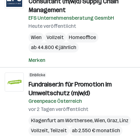
Consultant (m/w/d) Supply Chain
Management
EFS Unternehmensberatung GesmbH
Heute veröffentlicht
Wien
Vollzeit
Homeoffice
ab 44.800 € jährlich
Merken
Einblicke
Fundraiser:in für Promotion im
Umweltschutz (m/w/d)
Greenpeace Österreich
vor 2 Tagen veröffentlicht
Klagenfurt am Wörthersee
,
Wien
,
Graz
,
Linz
Vollzeit, Teilzeit
ab 2.550 € monatlich