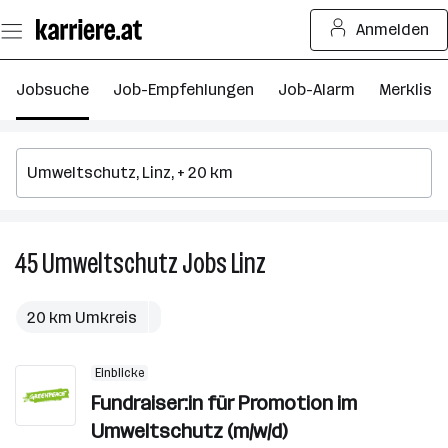
Zum
Anmelden
Seiteninhalt
springen
Jobsuche
Job-Empfehlungen
Job-Alarm
Merkliste
45
Umweltschutz
Jobs
Linz
45
Umweltschutz
Jobs
20 km Umkreis
in
Linz
Einblicke
Fundraiser:in für Promotion im
Umweltschutz (m/w/d)