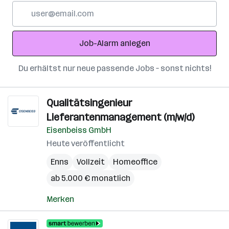
E-
Mail-
Adresse
Job-Alarm anlegen
Du erhältst nur neue passende Jobs – sonst nichts!
Qualitätsingenieur
Lieferantenmanagement (m/w/d)
Eisenbeiss GmbH
Heute veröffentlicht
Enns
Vollzeit
Homeoffice
ab 5.000 € monatlich
Merken